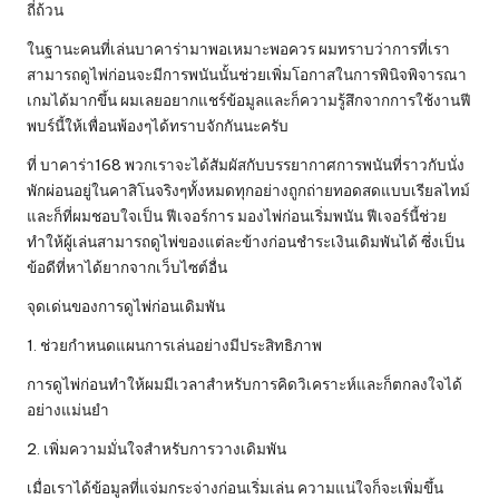
ถี่ถ้วน
ในฐานะคนที่เล่นบาคาร่ามาพอเหมาะพอควร ผมทราบว่าการที่เรา
สามารถดูไพ่ก่อนจะมีการพนันนั้นช่วยเพิ่มโอกาสในการพินิจพิจารณา
เกมได้มากขึ้น ผมเลยอยากแชร์ข้อมูลและก็ความรู้สึกจากการใช้งานฟี
พบร์นี้ให้เพื่อนพ้องๆได้ทราบจักกันนะครับ
ที่ บาคาร่า168 พวกเราจะได้สัมผัสกับบรรยากาศการพนันที่ราวกับนั่ง
พักผ่อนอยู่ในคาสิโนจริงๆทั้งหมดทุกอย่างถูกถ่ายทอดสดแบบเรียลไทม์
และก็ที่ผมชอบใจเป็น ฟีเจอร์การ มองไพ่ก่อนเริ่มพนัน ฟีเจอร์นี้ช่วย
ทำให้ผู้เล่นสามารถดูไพ่ของแต่ละข้างก่อนชำระเงินเดิมพันได้ ซึ่งเป็น
ข้อดีที่หาได้ยากจากเว็บไซต์อื่น
จุดเด่นของการดูไพ่ก่อนเดิมพัน
1. ช่วยกำหนดแผนการเล่นอย่างมีประสิทธิภาพ
การดูไพ่ก่อนทำให้ผมมีเวลาสำหรับการคิดวิเคราะห์และก็ตกลงใจได้
อย่างแม่นยำ
2. เพิ่มความมั่นใจสำหรับการวางเดิมพัน
เมื่อเราได้ข้อมูลที่แจ่มกระจ่างก่อนเริ่มเล่น ความแน่ใจก็จะเพิ่มขึ้น