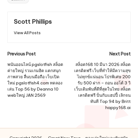
Scott Phillips
View All Posts
Post
Previous Post
Next Post
navigation
พนันออนไลน์ pgslotfish สล็อต
สล็อต168 10 มีนา 2026 สล็อต
ค่ายใหญ่ รวมเกมฮิต แตกสนุก
เครดิตฟรี เว็บที่ทำให้มีความสุข
ภาพสวย ลื่นบนมือถือ เว็บเปิด
ไม่ทุกข์แน่นอน โปรพิเศษ 200
ใหม่ pgslotfish4.com ทดลอง
รับ 500 ฝาก – ถอน ออโต้ 3 วิ
เล่น Top 56 by Deanna 10
เว็บเดิมพันที่ดีที่สุดในไทย สล็อต
webใหญ่ JAN 2569
เครดิตฟรี ปั่นกับแฮปปี้ เลิกจน
ทันที Top 94 by Britt
happy168.ai