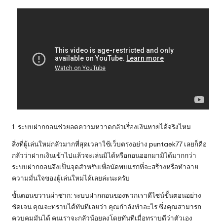
1. ระบบฝากถอนช่วยลดความหวาดกลัวเรื่องเงินหายได้จริงไหม
สิ่งที่ผู้เล่นใหม่กลัวมากที่สุดเวลาใช้เว็บตรงอย่าง
puntaek77
เลยก็คือ
กลัวว่าฝากเงินเข้าไปแล้วจะเล่นมิได้หรือถอนออกมามิได้มากกว่า
ระบบฝากถอนจึงเป็นจุดสำหรับเพื่อนัดพบแรกที่จะสร้างหรือทำลาย
ความมั่นใจของผู้เล่นใหม่ได้เลยล่ะนะครับ
ขั้นตอนขวานผ่าซาก: ระบบฝากถอนของพวกเราดีไซน์ขั้นตอนอย่าง
ชัดเจน คุณจะทราบได้ทันทีเลยว่า คุณกำลังทำอะไร ซึ่งคุณสามารถ
ควบคุมมันได้ คนเราจะกลัวน้อยลงโดยทันทีเมื่อทราบดีว่าตัวเอง