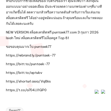
หรือระบบการช่วยเหลือของเว็บตรงของเรา คุณจะพบว่า สิ่งกลุ่มนี้
ออกแบบมาอย่างยอดเยี่ยม มันจะช่วยลดความบกพร่องต่างๆที่บางที
อาจเกิดขึ้นได้ ลดความกลัวหรือความกดดันสำหรับการเริ่มเล่นเกม
สล็อตเครดิตฟรี ได้อย่างอยู่หมัดแน่นอน ถ้าคุณพร้อมและก็มาทดลอง
กันได้เลยคะนะครับ
NEW VERSION สล็อตเครดิตฟรี puntaek77.com 3 กุมภา 2026
Isiah ใหม่ สล็อตเครดิตฟรีไม่ล็อคยูส Top 81
ขอขอบคุณมากเว็บ
puntaek77
https://rebrand.ly/puntaek-77
https://bitt.to/puntaek-77
https://bitt.to/aptubv
https://shorturl.asia/Vq8ks
https://t.co/a704JJ1QP0
Tags:
ปั่นแตก77