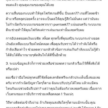
หมดแล้ว คุณคุมเกมของคุณได้เลย
ความลื่นของระบบทำให้จุดโฟกัสเกมดีขึ้น: ปั่นแตก77 เกมที่โหลดช้า
ค้าง หรือหลุดบ่อยครั้ง อาจจะเป็นผลให้คุณรู้สึกไม่มั่นคง แต่ว่ามันจะ
ไม่กำเนิดกับระบบเกมของพวกเรา puntaek77 แน่นอนครับ ระบบเกม
ดีจะช่วยทำให้คุณโฟกัสแค่การเล่นเกมเท่านั้นเลยครับผม
การอัปเดตยอดเงินแน่ชัด:
สล็อต
ทุกครั้งที่คุณสปิน ระบบกระจ่างยอด
เงินยังเหลือแบบเรียลไทม์ตลอด เพื่อคุณรับทราบได้ว่ากำลังได้หรือ
กำลังเสียเท่าไร ช่วยลดความกลัวหัวข้อการเล่นเกินกำลังแบบไม่รู้ตัว
ได้ดิบได้ดีมากมายๆตัดสินใจได้ดีขึ้นอีกด้วย
3. ระบบข้อมูลแล้วก็การช่วยเหลือช่วยลดความกลัวเรื่องไร้ที่พึ่งพิงได้
หรือเปล่า
ผมเชื่อว่ามือใหม่ทุกคนที่ใช้สล็อตเครดิตฟรีจะกลัวประเด็นนี้เสมอเลย
ครับ หากกำเนิดปัญหาใดๆก็ตาม ฉันจะปรับปรุงได้ไหม แล้วจะมีคน
ไหนกันแน่ช่วยฉันรึเปล่า? แต่ว่าคุณไม่ต้องกังวลเลยครับผม เนื่องจาก
เว็บตรงของเรามีบริการช่วยเหลือตลอด 1 วันแน่ๆ
วิถีทางติดต่อเข้าถึงง่าย: ถ้าเกิดคุณสงสัยใดๆก็ตามแม้กระนั้น คุณ
สามารถติดต่อกับแอดไม่นของพวกเราผ่านทาง Line@ ได้ตลอด 1 วัน