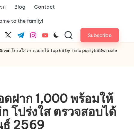
แรก
Blog
Contact
me to the family!
Subscribe
cebook.com
twitter.com
t.me
instagram.com
youtube.com
y888win โปร่งใส ตรวจสอบได้ Top 68 by Trina pussy888win.site
ยอดฝาก 1,000 พร้อมให้
n โปร่งใส ตรวจสอบได้
นธ์ 2569