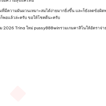
ย่างมีความสุขแค่ไหน
ที่มีความผันผวนเหมาะสมได้ง่ายมากยิ่งขึ้น และก็ยังลดข้อผิด
ัยก็พอแล้วล่ะครับ ขอให้โชคดีนะครับ
ม 2026 Trina ใหม่ pussy888winรวมเกมคาสิโนให้อัตราจ่าย