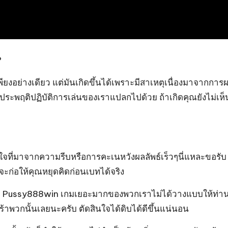
?
เพียงอย่างเดียว แต่มันเกิดขึ้นได้เพราะมีสาเหตุเนื่องมาจาก
ประพฤติปฏิบัติการเล่นของเราแปลกไปด้วย ถ้าเกิดคุณยังไม่เห
ินใจที่มาจากความรีบหรือการคะเนหวังผลลัพธ์เร็วๆนี่แหละขอรับ ซ
จะก่อให้คุณหยุดคิดก่อนเบทได้จริง
n
Pussy888win เกมเยอะมากของพวกเราไม่ได้วางแบบให้ท่านคิ
ร้าพวกนั้นเลยนะครับ ตัดสินใจได้ดิบได้ดีขึ้นแน่นอน