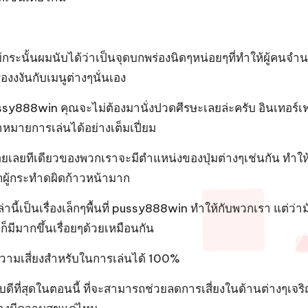
 แม้กระนั้นผมนับได้ว่าเป็นจุดบกพร่องนิดๆหน่อยๆที่ทำให้ผู้
งงงันกับเมนูต่างๆนั่นเอง
ussy888win คุณจะไม่ต้องมานั่งปวดศีรษะเลยล่ะครับ อินเทอร์เฟ
าหมายการเล่นได้อย่างเต็มเปี่ยม
ยเลยทีเดียวของพวกเราจะมีตำแหน่งของปุ่มต่างๆเช่นกัน ทำใ
กผู้กระทำดผิดก้าวหน้ามาก
านี้เป็นเรื่องเล็กๆพื้นที่ pussy888win ทำให้กับพวกเรา แต่ว่
มีมากขึ้นเรื่อยๆด้วยเหมือนกัน
ดความเสี่ยงสำหรับในการเล่นได้ 100%
ที่สุดในตอนนี้ ที่จะสามารถช่วยลดการเสี่ยงในด้านต่างๆเจริญท