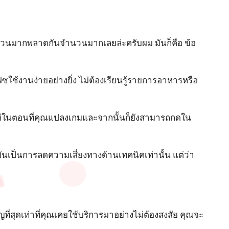
คนจำนวนมากพลาดกันจำนวนมากเลยล่ะครับผม มันก็คือ ข้อ
ซใช้งานง่ายอย่างยิ่ง ไม่ต้องเรียนรู้รายการอาหารหรือ
ห้ในตอนที่คุณแปลงเกมและจากนั้นก็ยังสามารถกดใน
ามันเป็นการลดความเสี่ยงทางด้านเทคนิคเท่านั้น แต่ว่า
ี่สุดเท่าที่คุณเคยใช้บริการมาอย่างไม่ต้องสงสัย คุณจะ