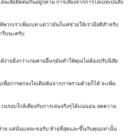
่นเสียติดต่อกันอยู่ก็ตาม การเสี่ยงจากการไล่เบทเป็นสิ่ง
วกเราเพิ่มเบท แต่ว่ามันก็แค่ช่วยให้เรามีสติสำหรับ
่ารีบนะครับ
ง่ายยิ่งกว่าเกมค่ายอื่นๆมันทำให้คุณไม่ต้องปรับนิสัย
ับเพื่อการตกลงใจเดิมพันจากภาพรวมด้วยก็ได้ จะเพิ่ม
วนรอบใกล้เคียงกับการเล่นจริงๆได้แน่นอน ลดความ
 แต่นั่นแหละขอรับ ท้ายที่สุดและขึ้นกับคุณเท่านั้น