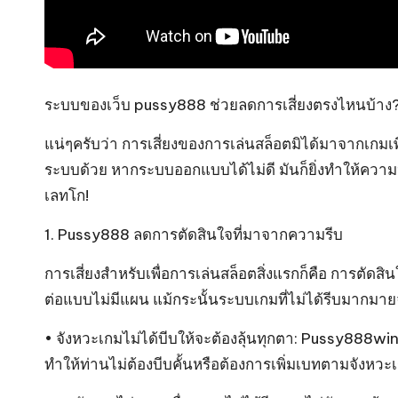
ระบบของเว็บ pussy888 ช่วยลดการเสี่ยงตรงไหนบ้าง
แน่ๆครับว่า การเสี่ยงของการเล่นสล็อตมิได้มาจากเกม
ระบบด้วย หากระบบออกแบบได้ไม่ดี มันก็ยิ่งทำให้ความ
เลทโก!
1. Pussy888 ลดการตัดสินใจที่มาจากความรีบ
การเสี่ยงสำหรับเพื่อการเล่นสล็อตสิ่งแรกก็คือ การตัดส
ต่อแบบไม่มีแผน แม้กระนั้นระบบเกมที่ไม่ได้รีบมากมาย
• จังหวะเกมไม่ได้บีบให้จะต้องลุ้นทุกตา:
Pussy888wi
ทำให้ท่านไม่ต้องบีบคั้นหรือต้องการเพิ่มเบทตามจังหวะเ