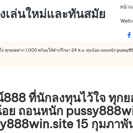
หน้า
เล่นใหม่และทันสมัย
Welco
fa
ไว้ใจ ทุกยอดฝาก 1,000 พร้อมให้คำปรึกษา 24 ช.ม. ทุนน้อย ถอนหนัก puss
์888 ที่นักลงทุนไว้ใจ ทุก
น้อย ถอนหนัก pussy888wi
y888win.site 15 กุมภาพั