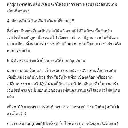
ทุกผู้กระทำดสปินลื่นไหล และก็ให้อัตราการชำระเงินรางวัลแบบเต็ม
เม็ดเต็มหน่วย
4. ปลอดภัย ไม่โดนบิด ไม่โดนบล็อกบัญชี
สิ่งที่สายปั่นกลัวที่สุดเป็น “เล่นได้แล้วถอนมิได้” แม้กระนั้นสำหรับ
เว็บไซต์ตรงปัญหานี้จะหมดไป เนื่องจากว่าเขามีฐานการเงินที่มั่นคง
มาก แม้กระทั่งคุณเบท 1 บาทแล้วแจ็กพอตแตกหลักแสน เขาก็จ่ายจริง
ทุกบาททุกเงิน
5. มีตัวช่วยเสริมแล้วก็กิจกรรมให้ร่วมสนุกสนาน
นอกจากเกมสล็อตแล้ว เว็บไซต์ตรงชอบมีทางเลือกรวมทั้งความบัน
เทิงอื่นๆพร้อมกันไปด้วย สำหรับวันไหนที่ผมเบื่อๆสล็อต หรืออยาก
เปลี่ยนบรรยากาศไปลุ้นไพ่ ผมก็มักจะแวะไปทำเงินต่อที่ เว็บบาคาร่า
เว็บไซต์ตรง ซึ่งเป็นอีกหนึ่งช่องทางที่สนุกสนานและได้เงินไวไม่แพ้กัน
ครับ
สล็อต168 แนวทางการไต่เต้าจากเบท 1 บาท สู่กำไรหลักพัน (ฉบับใช้
งานได้จริง)
การจะเล่น tangtem168 สล็อตเว็บไซต์ตรง แตกหนักสุด เริ่มต้นแค่ 1