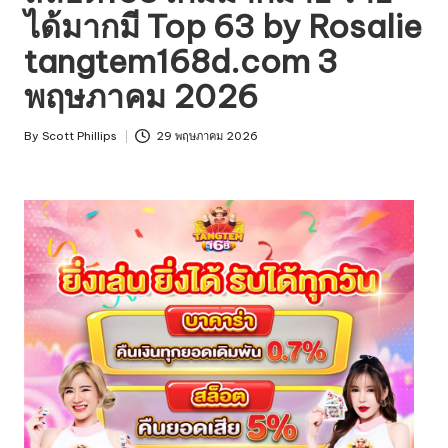
ได้มากมี Top 63 by Rosalie
tangtem168d.com 3
พฤษภาคม 2026
By
Scott Phillips
29 พฤษภาคม 2026
Posted
by