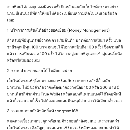
จากที่ผมได้ลองถูกลองผิดรวมทั้งปักหลักเล่นกับเว็บไซต์ตรงมาอย่าง
นาน นี่เป็นข้อดีที่ทำให้ผมไม่คิดจะเปลี่ยนความคิดไปเล่นเว็บอื่นอีก
เลย:
1. บริหารการเสี่ยงได้อย่างยอดเยี่ยม (Money Management)
สำหรับผู้ที่มีทุนทรัพย์จำกัด การเริ่มต้นที่ 1 บาทต่อการสปิน 1 ครั้ง แปล
ว่าถ้าคุณมีทุน 100 บาท คุณจะได้โอกาสสปินถึง 100 ครั้ง! ซึ่งตามสถิติ
แล้ว การสปินตลอด 100 ครั้ง ได้โอกาสสูงมากที่คุณจะเข้าสู่ตอนโบนัส
หรือฟรีสปินของเกม
2. ระบบฝาก-ถอน ออโต้ ไม่มีอย่างน้อย
เว็บไซต์ตรงแท้ๆโดยมากจะมาพร้อมกับระบบการคลังที่ล้ำสมัย
มากมาย ไม่มีข้อจำกัดว่าจะต้องฝากอย่างน้อย 100 หรือ 300 บาท มี
บาทเดียวก็ฝากผ่าน True Wallet หรือแอปพลิเคชันแบงค์ได้โดยทันที
แล้วก็เวลาถอนก็เร็ว ไม่ต้องคอยแอดมินอนุมัว่ากล่าวให้เสียเวล่ำเวลา
3. รวมเกมค่ายดังลิขสิทธิ์แท้ tangtem168
หมดห่วงเรื่องเกมกระตุก หรือเกมค้างตอนกำลังจะชนะ เพราะเหตุว่า
เว็บไซต์ตรงจะดึงสัญญาณสดจากเซิร์ฟเวอร์หลักของค่ายเกม ทำให้