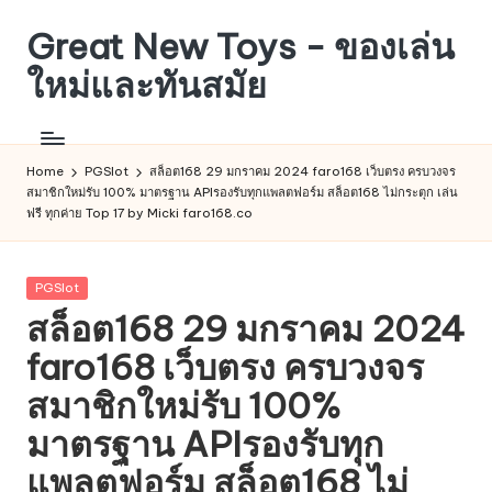
Great New Toys - ของเล่น
Skip
to
ใหม่และทันสมัย
content
Home
PGSlot
สล็อต168 29 มกราคม 2024 faro168 เว็บตรง ครบวงจร
สมาชิกใหม่รับ 100% มาตรฐาน APIรองรับทุกแพลตฟอร์ม สล็อต168 ไม่กระตุก เล่น
ฟรี ทุกค่าย Top 17 by Micki faro168.co
Posted
PGSlot
in
สล็อต168 29 มกราคม 2024
faro168 เว็บตรง ครบวงจร
สมาชิกใหม่รับ 100%
มาตรฐาน APIรองรับทุก
แพลตฟอร์ม สล็อต168 ไม่