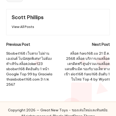
Scott Phillips
View All Posts
Post
Previous Post
Next Post
navigation
Sbobet168 เว็บตรง ไม่ผ่าน
สล็อต faro168.co 21 มี.ค.
เอเย่นต์ โบนัสสุดพิเศษ! ไม่ต้อง
2568 สล็อต บริการเกมสล็อต
ทำเทิร์น สล็อตJoker123
เครดิตฟรี ศูนย์รวมเกมสล็อต
sbobet168 ติดอันดับ 1 หน้า
แดนพีระมิด รองรับวอเล็ท ทาง
Google Top 99 by Graciela
เข้า slot168 faro168 อันดับ 1
thaisbobet168.com 3 ก.พ.
ในไทย Top 4 by Wyatt
2567
Copyright 2026 — Great New Toys - ของเล่นใหม่และทันสมัย.