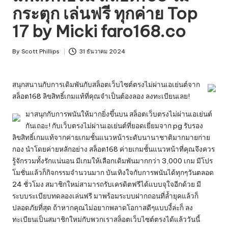
กระตุก เล่นฟรี ทุกค่าย Top
17 by Micki faro168.co
By
Scott Phillips
31 ธันวาคม 2024
Posted
by
สนุกสนานกับการเดิมพันกับสล็อตเว็บไซต์ตรงไม่ผ่านเอเย่นต์จาก
สล็อต168
ลิขสิทธิ์เกมแท้ที่คุณจำเป็นต้องลอง ลงทะเบียนเลย!
มาสนุกกับการพนันให้มากยิ่งขึ้นบน สล็อตเว็บตรงไม่ผ่านเอเย่นต์
กันเถอะ! กับเว็บตรงไม่ผ่านเอเย่นต์ที่ยอดเยี่ยมจาก pg รับรอง
ลิขสิทธิ์เกมแท้จากค่ายเกมชั้นแนวหน้าระดับนานาชาติมากมายก่าย
กอง นำโดยค่ายหลักอย่าง สล็อต168 ค่ายเกมชั้นแนวหน้าที่คุณจึงควร
รู้จักรวมทั้งรักแน่นอน มีเกมให้เลือกเดิมพันมากกว่า 3,000 เกม มีโปร
โมชั่นแล้วก็กิจกรรมจำนวนมาก บันเทิงใจกับการพนันได้ทุกๆวันตลอด
24 ชั่วโมง สมาชิกใหม่สามารถรับเครดิตฟรีได้แบบจุใจอีกด้วย มี
ระบบระเบียบทดลองเล่นฟรี มาพร้อมระบบฝากถอนที่ล้ำยุคแล้วก็
ปลอดภัยที่สุด ถ้าหากคุณไม่อยากพลาดโอกาสดีๆแบบงี้ล่ะก็ ลง
ทะเบียนเป็นสมาชิกใหม่กับพวกเราสล็อตเว็บไซต์ตรงได้แล้ววันนี้