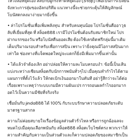
ให้วงล้อหยุดเอง สลับกับผู้กระทำดหยุดเอง (Stop) เพื่อเป็นการเปลี่ยน
จังหวะการสุ่มของอัลกอริทึม แนวทางนี้จะช่วยกระตุ้นให้สัญลักษณ์
โบนัสตกลงมาง่ายมากยิ่งขึ้น
• ล่าโปรโมชั่นเพื่อเพิ่มพลังทุน: สำหรับคนทุนน้อย โปรโมชั่นคืออาวุธ
ลับที่เยี่ยมที่สุด ที่ สล็อต888 เรามีโปรโมชั่นต้อนรับสมาชิกใหม่ โปร
ฝากแรกของวัน หรือโบนัสคืนยอดเสีย ต้องใช้เครดิตฟรีกลุ่มนี้มาเติม
เต็มปริมาณรอบสำหรับเพื่อการสปิน เพราะว่ายิ่งคุณมีโอกาสสปินมาก
เท่าใด ช่องทางที่แจ็คพอตใหญ่จะแตกก็ยิ่งมีเพิ่มมากขึ้นเท่านั้น
• ได้แล้วจำต้องเลิก อย่าปล่อยให้ความละโมบครอบงำ: ข้อนี้เป็นเส้น
แบ่งระหว่างเซียนสล็อตกับนักการพนันทั่วๆไป เมื่อคุณทำกำไรได้ตาม
แผนการที่ตั้งไว้แล้ว ให้กดเบิกเงินออกมาในทันที อย่ารู้สึกว่าจะได้ต่อ
เรื่อยเพราะเหตุว่าระบบเกมมีความผันแปร การถอนผลกำไรออกมาก
อดไว้เป็นความมีชัยที่จริงจริง
เชื่อมั่นกับ jinda888 ได้ 100% กับระบบรักษาความปลอดภัยระดับ
มาตรฐานสากล
ความไม่ค่อยสบายใจเรื่องข้อมูลส่วนตัวรั่วไหล หรือการถูกฉ้อฉลจะ
หมดไปเมื่อคุณเลือกพนันกับ สล็อต888 สล็อตเว็บไซต์ตรง พวกเราให้
ความสำคัญกับความเป็นส่วนตัวและก็ความปลอดภัยของสมาชิกเป็น