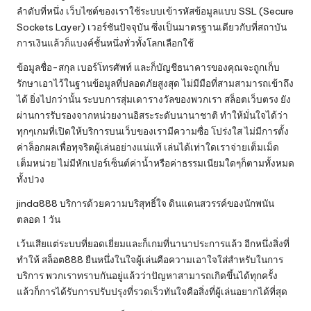
ลำดับที่หนึ่ง เว็บไซต์ของเราใช้ระบบเข้ารหัสข้อมูลแบบ SSL (Secure
Sockets Layer) เวอร์ชันปัจจุบัน ซึ่งเป็นมาตรฐานเดียวกับที่สถาบัน
การเงินแล้วก็แบงค์ชั้นหนึ่งทั่วทั้งโลกเลือกใช้
ข้อมูลชื่อ-สกุล เบอร์โทรศัพท์ และก็บัญชีธนาคารของคุณจะถูกเก็บ
รักษาเอาไว้ในฐานข้อมูลที่ปลอดภัยสูงสุด ไม่มีมือที่สามสามารถเข้าถึง
ได้ ยิ่งไปกว่านั้น ระบบการสุ่มเดารางวัลของพวกเรา สล็อตเว็บตรง ยัง
ผ่านการรับรองจากหน่วยงานอิสระระดับนานาชาติ ทำให้มั่นใจได้ว่า
ทุกๆเกมที่เปิดให้บริการบนเว็บของเรามีความซื่อ โปร่งใส ไม่มีการตั้ง
ค่าล็อกผลเพื่อทุจริตผู้เล่นอย่างแน่แท้ เล่นได้เท่าใดเราจ่ายเต็มเม็ด
เต็มหน่วย ไม่มีหักเปอร์เซ็นต์ค่าน้ำหรือค่าธรรมเนียมใดๆก็ตามทั้งหมด
ทั้งปวง
jinda888 บริการด้วยความบริสุทธิ์ใจ ดินแดนสวรรค์ของนักพนัน
ตลอด 1 วัน
เว้นเสียแต่ระบบที่ยอดเยี่ยมและก็เกมที่นานาประการแล้ว อีกหนึ่งสิ่งที่
ทำให้ สล็อต888 ยืนหนึ่งในใจผู้เล่นคือความเอาใจใส่สำหรับในการ
บริการ พวกเราทราบกันอยู่แล้วว่าปัญหาสามารถเกิดขึ้นได้ทุกครั้ง
แล้วก็การได้รับการปรับปรุงที่รวดเร็วทันใจคือสิ่งที่ผู้เล่นอยากได้ที่สุด