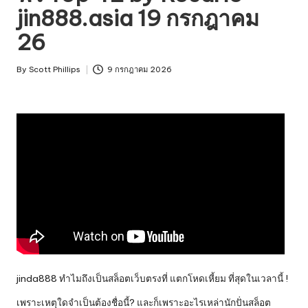
jin888.asia 19 กรกฎาคม
26
By
Scott Phillips
9 กรกฎาคม 2026
Posted
by
jinda888 ทำไมถึงเป็นสล็อตเว็บตรงที่ แตกโหดเหี้ยม ที่สุดในเวลานี้ !
เพราะเหตุใดจำเป็นต้องชื่อนี้? และก็เพราะอะไรเหล่านักปั่นสล็อต