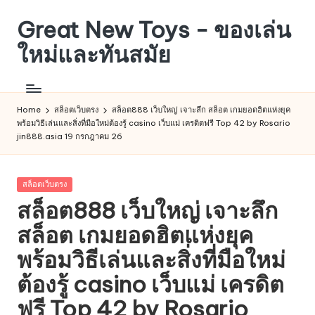
Great New Toys - ของเล่น
Skip
to
ใหม่และทันสมัย
content
Home
สล็อตเว็บตรง
สล็อต888 เว็บใหญ่ เจาะลึก สล็อต เกมยอดฮิตแห่งยุค
พร้อมวิธีเล่นและสิ่งที่มือใหม่ต้องรู้ casino เว็บแม่ เครดิตฟรี Top 42 by Rosario
jin888.asia 19 กรกฎาคม 26
Posted
สล็อตเว็บตรง
in
สล็อต888 เว็บใหญ่ เจาะลึก
สล็อต เกมยอดฮิตแห่งยุค
พร้อมวิธีเล่นและสิ่งที่มือใหม่
ต้องรู้ casino เว็บแม่ เครดิต
ฟรี Top 42 by Rosario