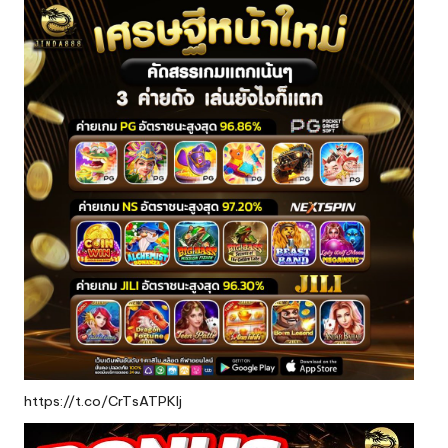
https://t.co/CrTsATPKlj