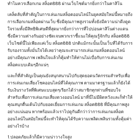
ทำไมควรเลือกเกม สล็อต888 ผ่านเว็บไซต์มากยิ่งกว่าในคาสิโน
เคล็ดลับที่สำคัญในการเล่นเกมสล็อตออนไลน์ในยุคสมัยใหม่นี้หมายถึง
การเลือกเกมสล็อตผ่านเว็บ ซึ่งมีคุณภาพสูงรวมทั้งยังมีความน่าดึงดูด
ใจรวมทั้งมีสิทธิพิเศษดีที่สุดมากยิ่งกว่าการที่ไปบ่อนคาสิโนต่างแดน
ซึ่งมีความต่างกันอย่างชัดเจนพวกเราชี้แนะให้คุณรู้จักกับ สล็อต888
เว็บไซต์นี้ไม่เพียงแค่เว็บ สล็อต888 ปกติแม้กระนั้นเป็นเว็บที่ได้รับการ
รับรองรวมทั้งมั่นใจได้เลยว่าคุณจะสามารถเล่นเกมสล็อตออนไลน์
อย่างมีคุณภาพ เพลินใจแล้วก็คุ้มทำให้ท่านไม่เบื่อกับการเล่นเกม
สล็อตแบบเดิมๆอีกแน่ๆ
และก็ที่สำคัญเป็นคุณยังสนุกสนานไปกับสุดยอดนวัตกรรมสำหรับเพื่อ
การเล่นเกมเสี่ยงโชคออนไลน์ที่ได้คุณภาพ ตามมาตรฐานแล้วก็ยังได้
รับเงินรางวัลที่พิเศษแบบสุดๆเรียกได้ว่าสมาชิกทุกท่านที่ชอบใจ
สำหรับเพื่อการเล่นเกมเสี่ยงดวงออนไลน์ มาที่นี่ไม่มีผิดหวังและก็ทำให้
คุณสนุกตื่นเต้นไปกับยอดเยี่ยมการเล่นเกม
สล็อต888
ที่มีคุณภาพสูง
อย่างแน่นอน หากพร้อมแล้วเราไปดูกันดีกว่าว่าการเล่นเกมสล็อต
ออนไลน์ในสมัยใหม่นี้จะทำให้คุณได้รับความเพลิดเพลินรวมทั้งคุ้มค่า
อย่างไรบ้าง
1.ปลอดภัยแล้วก็มีความน่าวางใจสูง