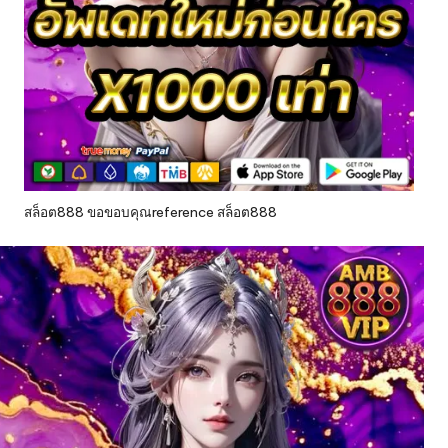
สล็อต888
ขอขอบคุณreference
สล็อต888