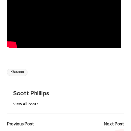
Tags:
สล็อต888
Scott Phillips
View All Posts
Post
Previous Post
Next Post