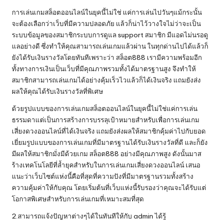
การเล่นเกมสล็อตออนไลน์ในยุคนี้ไม่ใช่ แค่การเล่นไปวันๆแม้กระนั้น
จะต้องเลือกว่าเว็บที่มีความปลอดภัย แล้วก็น่าไว้วางใจไม่ว่าจะเป็น
ระบบข้อมูลของสมาชิกระบบการดูแล support สมาชิก มีแอดไม่นรอดู
แลอย่างดี ซึ่งทำให้คุณสามารถเล่นเกมแล้วผ่าน ในทุกด่านไปได้แล้วก็
ยังได้รับเงินรางวัลโดยทันทีเพราะว่า สล็อต888 เรามีความพร้อมอีก
ทั้งทางการเงินเป็นเว็บที่มีคุณภาพรวมทั้งได้มาตรฐานสูง จึงทำให้
สมาชิกสามารถเล่นเกมได้อย่างคุ้มเร็วไวแล้วก็ได้เงินจริง แถมยังส่ง
ผลให้คุณได้รับเงินรางวัลที่พิเศษ
ด้วยรูปแบบของการเล่นเกมสล็อตออนไลน์ในยุคนี้ไม่ใช่แค่การเล่น
ธรรมดาแต่เป็นการสร้างการบรรลุเป้าหมายสำหรับเพื่อการเล่นเกม
เสี่ยงดวงออนไลน์ที่ได้เงินจริง แถมยังส่งผลให้สมาชิกคุ้มค่าไปกับยอด
เยี่ยมรูปแบบของการเล่นเกมที่มีมาตรฐานได้รับเงินรางวัลที่ดี และก็ยัง
มีผลให้สมาชิกมั่งมีด้วยเกม สล็อต888 อย่างมีคุณภาพสูง ดังนั้นมาส
ร้างเทคโนโลยีที่ล้ำยุคสำหรับในการเล่นเกมเสี่ยงดวงออนไลน์ เสนอ
แนะว่าเว็บไซต์แห่งนี้คือที่สุดที่ความปังที่มีมาตรฐานรวมทั้งสร้าง
ความคุ้มค่าให้กับคุณ โดยเริ่มต้นที่เว็บแห่งนี้รับรองว่าคุณจะได้รับแต่
โอกาสพิเศษสำหรับการเล่นเกมที่เหมาะสมที่สุด
2.สามารถแจ้งปัญหาต่างๆได้ในทันทีให้กับ admin ได้รู้