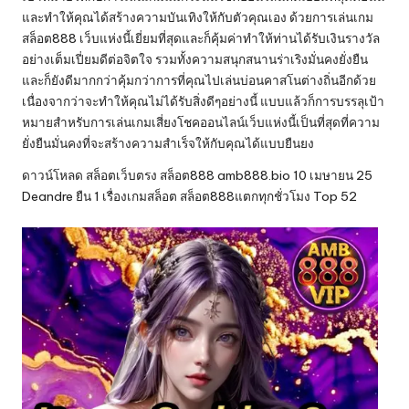
และทำให้คุณได้สร้างความบันเทิงให้กับตัวคุณเอง ด้วยการเล่นเกม
สล็อต888 เว็บแห่งนี้เยี่ยมที่สุดและก็คุ้มค่าทำให้ท่านได้รับเงินรางวัล
อย่างเต็มเปี่ยมดีต่อจิตใจ รวมทั้งความสนุกสนานร่าเริงมั่นคงยั่งยืน
และก็ยังดีมากกว่าคุ้มกว่าการที่คุณไปเล่นบ่อนคาสโนต่างถิ่นอีกด้วย
เนื่องจากว่าจะทำให้คุณไม่ได้รับสิ่งดีๆอย่างนี้ แบบแล้วก็การบรรลุเป้า
หมายสำหรับการเล่นเกมเสี่ยงโชคออนไลน์เว็บแห่งนี้เป็นที่สุดที่ความ
ยั่งยืนมั่นคงที่จะสร้างความสำเร็จให้กับคุณได้แบบยืนยง
ดาวน์โหลด สล็อตเว็บตรง สล็อต888 amb888.bio 10 เมษายน 25
Deandre ยืน 1 เรื่องเกมสล็อต สล็อต888แตกทุกชั่วโมง Top 52