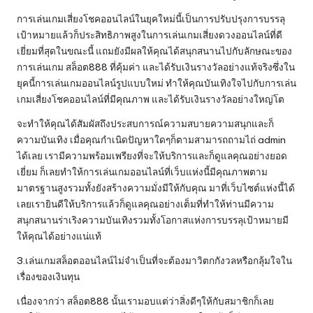
การเล่นเกมเสี่ยงโชคออนไลน์ในยุคใหม่นี้เป็นการปรับปรุงการบรรลุ
เป้าหมายแล้วก็ประสิทธิภาพสูงในการเล่นเกมเสี่ยงดวงออนไลน์ที่ดี
เยี่ยมที่สุดในขณะนี้ แถมยังมีผลให้คุณได้สนุกสนานไปกับลักษณะของ
การเล่นเกม สล็อต888 ที่คุ้มค่า และได้รับเงินรางวัลอย่างแท้จริงซึ่งใน
ยุคนี้การเล่นเกมออนไลน์รูปแบบใหม่ ทำให้คุณบันเทิงใจไปกับการเล่น
เกมเสี่ยงโชคออนไลน์ที่มีคุณภาพ และได้รับเงินรางวัลอย่างใหญ่โต
จะทำให้คุณได้สัมผัสถึงประสบการณ์ความสบายความสนุกและก็
ความบันเทิง เมื่อคุณกำเนิดปัญหาใดๆก็ตามสามารถถามไถ่ admin
ได้เลย เรามีความพร้อมเพรียงที่จะให้บริการและก็ดูแลคุณอย่างยอด
เยี่ยม ก็เลยทำให้การเล่นเกมออนไลน์ที่เว็บแห่งนี้มีคุณภาพตาม
มาตรฐานสูงรวมทั้งยังสร้างความมั่งมีให้กับคุณ มาที่เว็บไซต์แห่งนี้ได้
เลยเรายินดีให้บริการแล้วก็ดูแลคุณอย่างเต็มที่ทำให้ท่านมีความ
สนุกสนานร่าเริงความบันเทิงรวมทั้งโอกาสแห่งการบรรลุเป้าหมายมี
ให้คุณได้อย่างแน่แท้
3.เล่นเกมสล็อตออนไลน์ไม่จำเป็นที่จะต้องมาวิตกกังวลหรือกลุ้มใจใน
เรื่องของเงินทุน
เนื่องจากว่า สล็อต888 นั้นเรามอบแต่ว่าสิ่งดีๆให้กับสมาชิกก็เลย