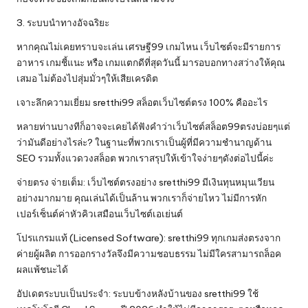
3. ระบบนำทางอัจฉริยะ
หากคุณไม่เคยทราบจะเล่น เศรษฐี99 เกมไหน เว็บไซต์จะมีรายการ
อาหาร เกมชี้แนะ หรือ เกมแตกดีที่สุดวันนี้ มารอบอกทางสว่างให้คุณ
เสมอ ไม่ต้องไปสุ่มมั่วๆให้เสียเครดิต
เจาะลึกความเยี่ยม sretthi99 สล็อตเว็บไซต์ตรง 100% คืออะไร
หลายท่านบางทีก็อาจจะเคยได้ฟังคำว่าเว็บไซต์สล็อต99ตรงบ่อยๆแต่
ว่ามันดีอย่างไรล่ะ? ในฐานะที่พวกเราเป็นผู้ที่มีความชำนาญด้าน
SEO รวมทั้งแวดวงสล็อต พวกเราสรุปให้เข้าใจง่ายๆดังต่อไปนี้ค่ะ
จ่ายตรง จ่ายเต็ม: เว็บไซต์ตรงอย่าง sretthi99 มีเงินทุนหมุนเวียน
อย่างมากมาย คุณเล่นได้เป็นล้าน พวกเราก็จ่ายไหว ไม่มีการหัก
เปอร์เซ็นต์ค่าหัวคิวเสมือนเว็บไซต์เอเย่นต์
โปรแกรมแท้ (Licensed Software):
sretthi99
ทุกเกมส่งตรงจาก
ค่ายผู้ผลิต การออกรางวัลจึงมีความชอบธรรม ไม่มีใครสามารถล็อค
ผลแพ้ชนะได้
อัปเดตระบบเป็นประจำ: ระบบข้างหลังบ้านของ
sretthi99
ใช้