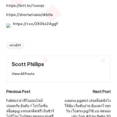
https://bitt.to/1vuvqv
https://shorturl.asia/drb0e
https://t.co/2X0SzZ4ggY
Tags:
เศรษฐี99
Scott Phillips
View All Posts
Post
Previous Post
Next Post
navigation
Fullslot คาสิโนออนไลน์
casino pgslot เล่นสล็อตยังไง
ปลอดภัย อันดับ 1 โปรโมชั่น
ให้คุ้ม เริ่มต้นง่าย ลุ้นแตกไวทุก
สล็อตpg แจกเครดิตฟรี เงินชัวร์
วัน เว็บตรง pg718.co ทดลอง
ไม่มีโกง โบนัสสูง ทดลองเล่นฟรี
เล่น Top 40 by Bella 20