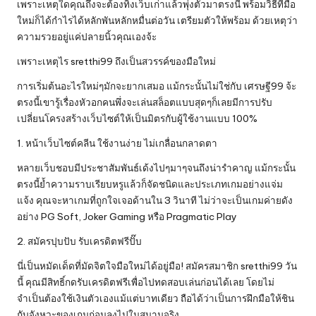
เพราะเหตุใดคุณถึงจะต้องทิ้งเว็บเก่าแล้วพุ่งตัวมาตรงนี้ พร้อมวิธีที่มือ
ใหม่ก็ได้กำไรได้หลักพันหลักหมื่นต่อวัน เตรียมตัวให้พร้อม ด้วยเหตุว่า
ความรวยอยู่แค่ปลายนิ้วคุณเองจ้ะ
เพราะเหตุไร sretthi99 ถึงเป็นสวรรค์ของมือใหม่
การเริ่มต้นอะไรใหม่ๆมักจะยากเสมอ แม้กระนั้นไม่ใช่กับ เศรษฐี99 จ้ะ
ตรงนี้เขารู้เรื่องหัวอกคนพึ่งจะเล่นสล็อตแบบสุดๆก็เลยมีการปรับ
เปลี่ยนโครงสร้างเว็บไซต์ให้เป็นมิตรกับผู้ใช้งานแบบ 100%
1. หน้าเว็บไซต์คลีน ใช้งานง่าย ไม่เกลื่อนกลาดตา
หลายเว็บชอบมีประชาสัมพันธ์เด้งไปๆมาๆจนถึงน่ารำคาญ แม้กระนั้น
ตรงนี้ย้ำความราบเรียบหรูแล้วก็จัดชนิดและประเภทเกมอย่างแจ่ม
แจ้ง คุณจะหาเกมที่ถูกใจเจอด้านใน 3 วินาที ไม่ว่าจะเป็นเกมค่ายดัง
อย่าง PG Soft, Joker Gaming หรือ Pragmatic Play
2. สมัครปุบปับ รับเครดิตฟรีปั๊บ
นี่เป็นหมัดเด็ดที่มัดจิตใจมือใหม่ได้อยู่มือ! สมัครสมาชิก sretthi99 วัน
นี้ คุณมีสิทธิ์กดรับเครดิตฟรีเพื่อไปทดสอบเล่นก่อนได้เลย โดยไม่
จำเป็นต้องใช้เงินตัวเองแม้แต่บาทเดียว ถือได้ว่าเป็นการฝึกมือให้ชิน
กับจังหวะของเกมก่อนลงไปในสนามจริง