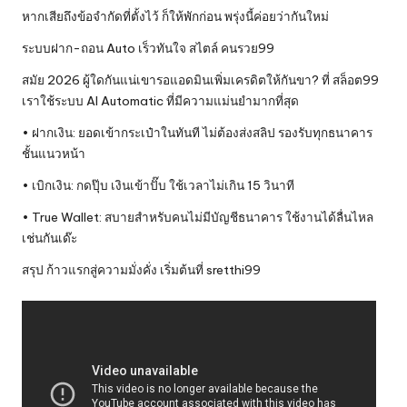
หากเสียถึงข้อจำกัดที่ตั้งไว้ ก็ให้พักก่อน พรุ่งนี้ค่อยว่ากันใหม่
ระบบฝาก-ถอน Auto เร็วทันใจ สไตล์ คนรวย99
สมัย 2026 ผู้ใดกันแน่เขารอแอดมินเพิ่มเครดิตให้กันขา? ที่ สล็อต99
เราใช้ระบบ AI Automatic ที่มีความแม่นยำมากที่สุด
• ฝากเงิน: ยอดเข้ากระเป๋าในทันที ไม่ต้องส่งสลิป รองรับทุกธนาคาร
ชั้นแนวหน้า
• เบิกเงิน: กดปุ๊บ เงินเข้าปั๊บ ใช้เวลาไม่เกิน 15 วินาที
• True Wallet: สบายสำหรับคนไม่มีบัญชีธนาคาร ใช้งานได้ลื่นไหล
เช่นกันเด๊ะ
สรุป ก้าวแรกสู่ความมั่งคั่ง เริ่มต้นที่ sretthi99