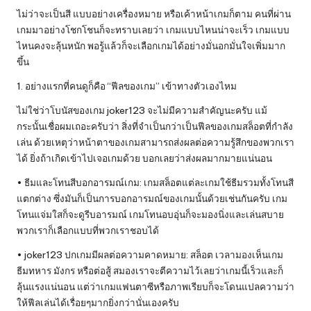
ไม่ว่าจะเป็นสี แบบอย่างเครื่องหมาย หรือเค้าหน้าเกมก็ตาม คนที่ผ่าน
เกมมาอย่างโชกโชนก็จะทราบเลยว่า เกมแบบไหนน่าจะเร็ว เกมแบบ
ไหนคงจะลุ้นหนัก พอรู้แล้วก็จะเลือกเกมได้อย่างมั่นอกมั่นใจเพิ่มมาก
ขึ้น
1. อย่างแรกที่คนดูก็คือ “ฟีลของเกม” เข้าทางตัวเองไหม
ไม่ใช่ว่าโบนัสของเกม joker123 จะไม่มีความสำคัญนะครับ แม้
กระนั้นเชื่อผมเถอะครับว่า สิ่งที่จำเป็นกว่าเป็นฟีลของเกมสล็อตที่กำลัง
เล่น ด้วยเหตุว่าหน้าตาของเกมสามารถส่งผลต่อความรู้สึกของพวกเรา
ได้ ยิ่งถ้าเกิดเข้าไปเจอเกมด้วย บอกเลยว่าส่งผลมากมายแน่นอน
• ธีมและโทนสีบอกอารมณ์เกม: เกมสล็อตแต่ละเกมใช้ธีมรวมทั้งโทนสี
แตกต่าง ซึ่งมันก็เป็นการบอกอารมณ์ของเกมนั้นด้วยเช่นกันครับ เกม
โทนแจ่มใสก็จะดูรีบอารมณ์ เกมโทนอบอุ่นก็จะมองนิ่งและเล่นสบาย
พวกเราก็เลือกแบบที่พวกเราชอบได้
• joker123 ปกเกมมีผลต่อความคาดหมาย:
สล็อต
เวลามองเห็นเกม
ธีมทหาร มังกร หรือต่อสู้ สมองเราจะตีความไว้เลยว่าเกมนี้เร็วและก็
ลุ้นแรงแน่นอน แต่ว่าเกมแฟนตาซีหรือภาพเรียบก็จะโดนแปลความว่า
ให้ฟีลเล่นได้เรื่อยๆมากยิ่งกว่านั่นเองครับ