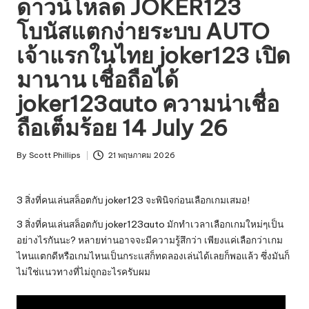
ดาวน์โหลด JOKER123
โบนัสแตกง่ายระบบ AUTO
เจ้าแรกในไทย joker123 เปิด
มานาน เชื่อถือได้
joker123auto ความน่าเชื่อ
ถือเต็มร้อย 14 July 26
By
Scott Phillips
21 พฤษภาคม 2026
Posted
by
3 สิ่งที่คนเล่นสล็อตกับ joker123 จะพินิจก่อนเลือกเกมเสมอ!
3 สิ่งที่คนเล่นสล็อตกับ joker123auto มักทำเวลาเลือกเกมใหม่ๆเป็น
อย่างไรกันนะ? หลายท่านอาจจะมีความรู้สึกว่า เพียงแค่เลือกว่าเกม
ไหนแตกดีหรือเกมไหนเป็นกระแสก็ทดลองเล่นได้เลยก็พอแล้ว ซึ่งมันก็
ไม่ใช่แนวทางที่ไม่ถูกอะไรครับผม