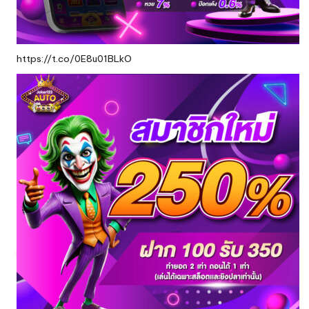
https://t.co/0E8u01BLkO