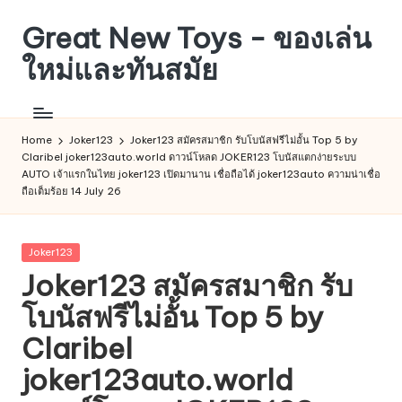
Great New Toys - ของเล่น
Skip
to
ใหม่และทันสมัย
content
Home
Joker123
Joker123 สมัครสมาชิก รับโบนัสฟรีไม่อั้น Top 5 by
Claribel joker123auto.world ดาวน์โหลด JOKER123 โบนัสแตกง่ายระบบ
AUTO เจ้าแรกในไทย joker123 เปิดมานาน เชื่อถือได้ joker123auto ความน่าเชื่อ
ถือเต็มร้อย 14 July 26
Posted
Joker123
in
Joker123 สมัครสมาชิก รับ
โบนัสฟรีไม่อั้น Top 5 by
Claribel
joker123auto.world