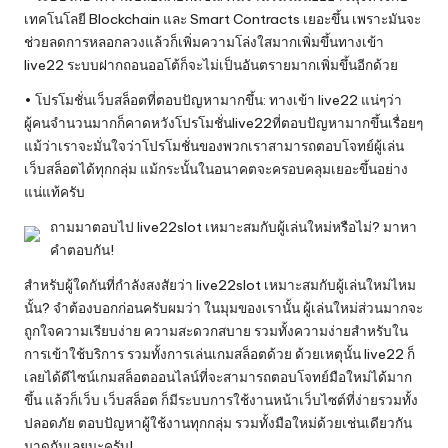
เทคโนโลยี Blockchain และ Smart Contracts เยอะขึ้น เพราะมันจะ
ช่วยลดการหลอกลวงแล้วก็เพิ่มความโล่งใสมากเพิ่มขึ้นทางเข้า
live22 ระบบฝากถอนออโต้ก็จะไม่เป็นอันตรายมากเพิ่มขึ้นอีกด้วย
• โปรโมชั่นเว็บสล็อตที่ตอบปัญหามากขึ้น:
ทางเข้า live22
แน่ๆว่า
ผู้คนจำนวนมากก็คาดหวังโปรโมชั่น
live22
ที่ตอบปัญหามากขึ้นเรื่อยๆ
แม้ว่าเราจะมั่นใจว่าโปรโมชั่นของพวกเราสามารถตอบโจทย์ผู้เล่น
เว็บสล็อตได้ทุกกลุ่ม แม้กระนั้นในอนาคตจะครอบคลุมเยอะขึ้นอย่าง
แน่แท้ครับ
ถามมาตอบไป live22slot เหมาะสมกับผู้เล่นใหม่หรือไม่? มาหา
คำตอบกัน!
สำหรับผู้ใดกันที่กำลังสงสัยว่า live22slot เหมาะสมกับผู้เล่นใหม่ไหม
นั้น? จำต้องบอกก่อนครับผมว่า ในมุมของเรานั้น ผู้เล่นใหม่ส่วนมากจะ
ถูกใจความเรียบง่าย ความสะดวกสบาย รวมทั้งความง่ายสำหรับใน
การเข้าใช้บริการ รวมทั้งการเล่นเกมสล็อตด้วย ด้วยเหตุนั้น live22 ก็
เลยได้ดีไซน์เกมสล็อตออนไลน์ที่จะสามารถตอบโจทย์มือใหม่ได้มาก
ขึ้น แล้วก็เว็บ เว็บสล็อต ก็มีระบบการใช้งานหน้าเว็บไซต์ที่ง่ายรวมทั้ง
ปลอดภัย ตอบปัญหาผู้ใช้งานทุกกลุ่ม รวมทั้งมือใหม่ด้วยเช่นเดียวกัน
มาดูกันเลยนะครับ!