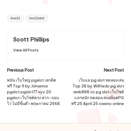
Tags:
live22
live22slot
Scott Phillips
View All Posts
Post
Previous Post
Next Post
navigation
พนัน เว็บใหญ่ pgslot เครดิต
เว็บแม่ pg slot ทดลองเล่น
ฟรี Top 9 by Johanna
Top 28 by Wilfredo pg slot
pgslot pgslot77.xyz 20
amb888.cc pg slot เว็บไซต์
pgslot เว็บไซต์ตรง ฝาก-ถอน
แจกหนัก ทดลองเล่นสล็อตPG
ไว ไม่มีขั้นต่ำ พฤษภาคม 2568
ฟรี 25 April 25 casino online