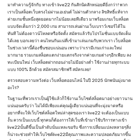
มาทำความรู้จักกับ ทางเข้า live22 กันสักนิดสักหน่อยดียิ่งกว่า! พวก
เราเป็นสล็อตเว็บตรงไม่ผ่านเอเย่นต์ ไม่ผ่านตัวกลาง ลิขสิทธิ์แท้จาก
ค่ายเกมชั้นหนึ่งสุดยอดมากไม่น้อยเลยทีเดียว มาพร้อมเกมเว็บสล็อต
แบบจัดเต็มกว่า 2,000 เกม สามารถเล่นผ่านเว็บเบราว์เซอร์ได้ใน
ทันที ไม่ต้องดาวน์โหลดหรือจัดตั้ง สมัครแล้วรับโปรโมชั่นแบบจัดเต็ม
ได้เลย บอกเลยว่า คนไหนกันแน่ที่เข้ามาเล่นเกมกับพวกเรา เว็บสล็อต
ในช่วงเวลานี้ต้องชื่นชอบแน่นอน เพราะว่าเรามีเกมเก่าและใหม่
มากมาย รวมเกมสล็อตแตกง่ายแตกจริงจากค่ายเกมต่างๆอีกเพียบ ลง
ทะเบียนใหม่ เว็บสล็อตฝากถอนง่ายไม่มีอย่างต่ำ ใช้งานง่ายทุกระบบ
แบบ 100% อีกด้วย สมัครสมาชิกฟรี สมัครเลย!
ตรวจสอบความหวังต่อ เว็บสล็อตออนไลน์ ในปี 2025 นักพนันมุ่งมาด
อะไร?
ในฐานะที่พวกเราเป็นผู้ใช้แล้วก็ใช้งานเว็บไซต์สล็อตมาอย่างยาวนาน
แน่นอนครับว่า ไม่ได้มีเพียงแค่คุณผู้เดียวแน่นอนที่จะมุ่งมาดหรือ
อยากที่จะให้เว็บไซต์สล็อตใหม่ล่าสุดของเรา live22 จะต้องเป็นแบบ
งั้น ควรเป็นแบบนี้ ทุกคนก็ต้องการให้เว็บที่เข้ามาใช้บริการทางเข้า
live22นั้นดีขึ้นเป็นลำดับนั่นแหละขอรับ ซึ่งการเปลี่ยนแปลงหลายๆสิ่ง
ก็น่าจะช่วยทำให้เว็บไซต์live22มีคุณภาพและความปลอดภัยมากขึ้น