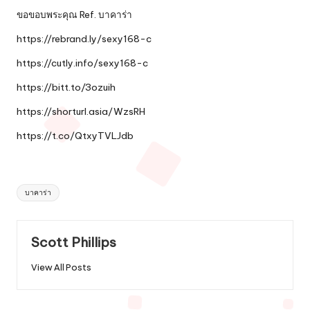
ขอขอบพระคุณ Ref.
บาคาร่า
https://rebrand.ly/sexy168-c
https://cutly.info/sexy168-c
https://bitt.to/3ozuih
https://shorturl.asia/WzsRH
https://t.co/QtxyTVLJdb
Tags:
บาคาร่า
Scott Phillips
View All Posts