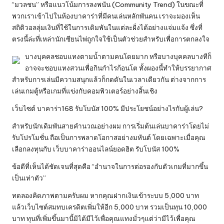
“มวลชน” หรือแนวโน้มการลงพนัน (Community Trend) ในขณะที่
พวกเราเข้าไปในห้องบาคาร่าที่มีคนเล่นหลักพันคน เราจะมองเห็น
สถิติวอลลุ่มเงินที่ใช้ในการเดิมพันในแต่ละฝั่งได้อย่างแจ่มแจ้ง ซึ่งที่
ตรงนี้ล่ะที่เหล่านักเซียนไพ่ถูกใจใช้เป็นตัวช่วยสำหรับเพื่อการตกลงใจ
บางบุคคลชอบแทงตามน้ำตามคนโดยมาก หรือบางบุคคลบางทีก็
อาจจะชอบแทงสวนเพื่อกินกำไรก้อนโต ทั้งผองนี้ทำให้บรรยากาศ
สำหรับการเล่นมีความสนุกแล้วก็กดดันในเวลาเดียวกัน ต่างจากการ
เล่นเกมตู้หรือเกมที่แข่งกับคอมพิวเตอร์อย่างสิ้นเชิง
เว็บไซต์ บาคาร่า168 รับโบนัส 100% มีประโยชน์อย่างไรกับผู้เล่น?
สำหรับนักเดิมพันสายคำนวณอย่างผม การเริ่มต้นเล่นบาคาร่าโดยไม่
รับโปรโมชั่น ถือเป็นการพลาดโอกาสอย่างมหันต์ โดยเฉพาะเมื่อคุณ
เลือกลงทุนกับ เว็บบาคาร่าออนไลน์ยอดฮิต รับโบนัส 100%
ข้อดีที่เห็นได้ชัดเจนที่สุดคือ “อำนาจในการต่อรองกับตัวเกมที่มากขึ้น
เป็นเท่าตัว”
ทดลองคิดภาพตามครับผม หากคุณฝากเงินเข้าระบบ 5,000 บาท
แล้วเว็บไซต์สมทบเครดิตเพิ่มให้อีก 5,000 บาท รวมเป็นทุน 10,000
บาท ทุนที่เพิ่มขึ้นมานี้มิได้มีไว้เพื่อคุณแทงมั่วๆแต่ว่ามีไว้เพื่อคุณ