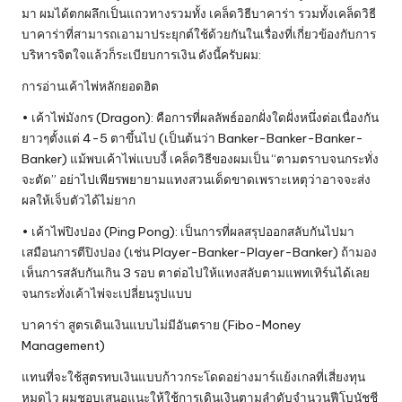
มา ผมได้ตกผลึกเป็นแถวทางรวมทั้ง เคล็ดวิธีบาคาร่า รวมทั้งเคล็ดวิธี
บาคาร่าที่สามารถเอามาประยุกต์ใช้ด้วยกันในเรื่องที่เกี่ยวข้องกับการ
บริหารจิตใจแล้วก็ระเบียบการเงิน ดังนี้ครับผม:
การอ่านเค้าไพ่หลักยอดฮิต
• เค้าไพ่มังกร (Dragon): คือการที่ผลลัพธ์ออกฝั่งใดฝั่งหนึ่งต่อเนื่องกัน
ยาวๆตั้งแต่ 4-5 ตาขึ้นไป (เป็นต้นว่า Banker-Banker-Banker-
Banker) แม้พบเค้าไพ่แบบงี้ เคล็ดวิธีของผมเป็น “ตามตราบจนกระทั่ง
จะตัด” อย่าไปเพียรพยายามแทงสวนเด็ดขาดเพราะเหตุว่าอาจจะส่ง
ผลให้เจ็บตัวได้ไม่ยาก
• เค้าไพ่ปิงปอง (Ping Pong): เป็นการที่ผลสรุปออกสลับกันไปมา
เสมือนการตีปิงปอง (เช่น Player-Banker-Player-Banker) ถ้ามอง
เห็นการสลับกันเกิน 3 รอบ ตาต่อไปให้แทงสลับตามแพทเทิร์นได้เลย
จนกระทั่งเค้าไพ่จะเปลี่ยนรูปแบบ
บาคาร่า สูตรเดินเงินแบบไม่มีอันตราย (Fibo-Money
Management)
แทนที่จะใช้สูตรทบเงินแบบก้าวกระโดดอย่างมาร์แย้งเกลที่เสี่ยงทุน
หมดไว ผมชอบเสนอแนะให้ใช้การเดินเงินตามลำดับจำนวนฟีโบนัชชี