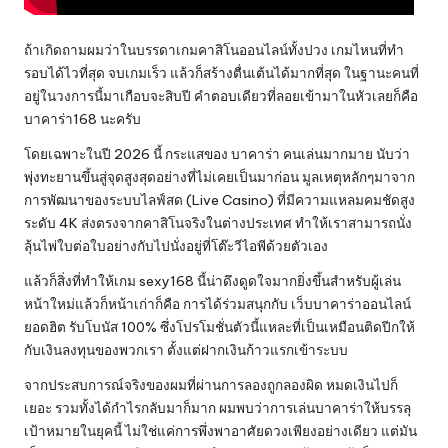
ถ้าเกิดถามผมว่าในบรรดาเกมคาสิโนออนไลน์ทั้งปวง เกมไหนที่ทำ
รอบได้ไวที่สุด จบเกมเร็ว แล้วก็สร้างตื่นเต้นได้มากที่สุด ในฐานะคนที่
อยู่ในวงการนี้มาเกือบจะสิบปี คำตอบเดียวที่ลอยเข้ามาในหัวเลยก็คือ
บาคาร่า168 นะครับ
โดยเฉพาะในปี 2026 นี้ กระแสของ บาคาร่า คนเล่นมากมาย นับว่า
พุ่งทะยานขึ้นสู่จุดสูงสุดอย่างที่ไม่เคยเป็นมาก่อน มูลเหตุหลักๆมาจาก
การพัฒนาของระบบไลฟ์สด (Live Casino) ที่มีความแหลมคมชัดสูง
ระดับ 4K ส่งตรงจากคาสิโนจริงในต่างประเทศ ทำให้เราสามารถนั่ง
ลุ้นไพ่ใบต่อใบอย่างกับไปนั่งอยู่ที่โต๊ะวีไอพีด้วยตัวเอง
แล้วก็สิ่งที่ทำให้เกม sexy168 นี้น่าดึงดูดใจมากยิ่งขึ้นสำหรับผู้เล่น
หน้าใหม่แล้วก็หน้าเก่าก็คือ การได้ร่วมสนุกกับ เว็บบาคาร่าออนไลน์
ยอดฮิต รับโบนัส 100% ซึ่งโปรโมชั่นตัวนี้แหละที่เป็นเหมือนติดปีกให้
กับเงินลงทุนของพวกเรา ตั้งแต่ฝากเงินก้าวแรกเข้าระบบ
จากประสบการณ์จริงของผมที่ผ่านการลองถูกลองผิด หมดเงินไปก็
เยอะ รวมทั้งได้กำไรกลับมาก็มาก ผมพบว่าการเล่นบาคาร่าให้บรรลุ
เป้าหมายในยุคนี้ ไม่ใช่แค่การพึ่งพาอาศัยดวงเพียงอย่างเดียว แต่มัน