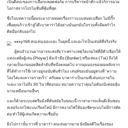
เป็นศิลปะของการเลือกแพลตฟอร์ม การบริหารหน้าตัก แล้วก็การฉวย
โอกาสจากโปรโมชั่นที่คุ้มที่สุด
ซึ่งในบทความนี้ผมจะมาถ่ายทอดเรื่องราวแบบหมดเปลือก ไม่มีกั๊ก
เพื่อคุณก้าวเข้าสู่โต๊ะบาคาร่าได้อย่างมั่นอกมั่นใจรวมทั้งมีผลกำไร
ติดมือกลับออกไป
sexy168 คนเล่นเยอะแยะ ในยุคนี้ และอะไรเป็นเสน่ห์ที่จริงจริง
ผู้คนจำนวนมากอาจจะสงสัยว่าเพราะเหตุใดเกมไพ่ที่มีตัวเลือกให้
แทงแค่ฝั่งผู้เล่น (Player) ฝั่งเจ้ามือ (Banker) หรือเสมอ (Tie) ถึงได้
กลายเป็นเกมยอดฮิตลำดับที่หนึ่งตลอดไป จากมุมมองของผมหลังจาก
ที่ได้ทำการใช้เวลาอยู่จอนับพันชั่วโมง เสน่ห์ของมันอยู่ตรงที่ “ความ
โล่งใสและความรวดเร็ว” ครับผม บาคาร่าเป็นเกมที่เล่นจบภายใน
ระยะเวลาไม่ถึง 30 วินาทีต่อรอบ หมายความว่าคุณไม่ต้องนั่งคอยลุ้น
นานเหมือนเกมอื่นๆ
และก็ด้วยระบบสตรีมมิ่งที่ทันสมัยในขณะนี้ เราสามารถเห็นดีเห็นชอบ
ลเลอร์แจกไพ่แบบเรียลไทม์ มีการหงายไพ่ให้มองชัดๆแบบไม่มีการตัด
ต่อ ทำให้ผู้เล่นเกิดความเชื่อมั่น
ยิ่งไปกว่านั้น การที่ บาคาร่า คนเล่นมากมาย ยังมีผลดีในเรื่องของ