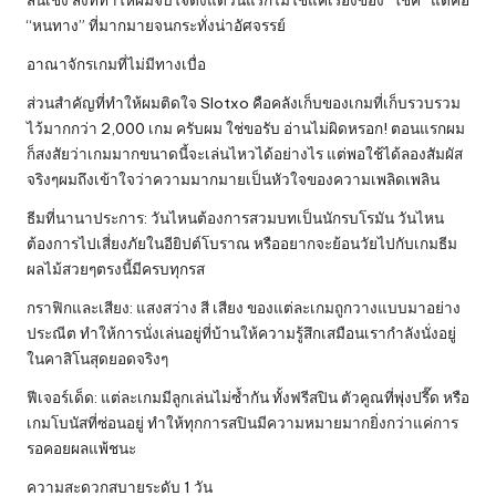
สิ้นเชิง สิ่งที่ทำให้ผมจับใจตั้งแต่วันแรกไม่ใช่แค่เรื่องของ “โชค” แต่คือ
“หนทาง” ที่มากมายจนกระทั่งน่าอัศจรรย์
อาณาจักรเกมที่ไม่มีทางเบื่อ
ส่วนสำคัญที่ทำให้ผมติดใจ Slotxo คือคลังเก็บของเกมที่เก็บรวบรวม
ไว้มากกว่า 2,000 เกม ครับผม ใช่ขอรับ อ่านไม่ผิดหรอก! ตอนแรกผม
ก็สงสัยว่าเกมมากขนาดนี้จะเล่นไหวได้อย่างไร แต่พอใช้ได้ลองสัมผัส
จริงๆผมถึงเข้าใจว่าความมากมายเป็นหัวใจของความเพลิดเพลิน
ธีมที่นานาประการ: วันไหนต้องการสวมบทเป็นนักรบโรมัน วันไหน
ต้องการไปเสี่ยงภัยในอียิปต์โบราณ หรืออยากจะย้อนวัยไปกับเกมธีม
ผลไม้สวยๆตรงนี้มีครบทุกรส
กราฟิกและเสียง: แสงสว่าง สี เสียง ของแต่ละเกมถูกวางแบบมาอย่าง
ประณีต ทำให้การนั่งเล่นอยู่ที่บ้านให้ความรู้สึกเสมือนเรากำลังนั่งอยู่
ในคาสิโนสุดยอดจริงๆ
ฟีเจอร์เด็ด: แต่ละเกมมีลูกเล่นไม่ซ้ำกัน ทั้งฟรีสปิน ตัวคูณที่พุ่งปรี๊ด หรือ
เกมโบนัสที่ซ่อนอยู่ ทำให้ทุกการสปินมีความหมายมากยิ่งกว่าแค่การ
รอคอยผลแพ้ชนะ
ความสะดวกสบายระดับ 1 วัน