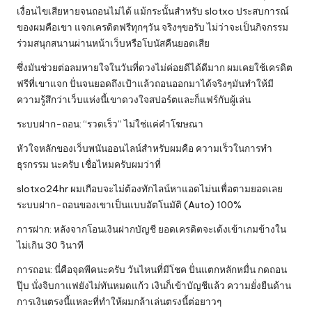
เงื่อนไขเสียหายจนถอนไม่ได้ แม้กระนั้นสำหรับ slotxo ประสบการณ์
ของผมคือเขา แจกเครดิตฟรีทุกๆวัน จริงๆขอรับ ไม่ว่าจะเป็นกิจกรรม
ร่วมสนุกสนานผ่านหน้าเว็บหรือโบนัสคืนยอดเสีย
ซึ่งมันช่วยต่อลมหายใจในวันที่ดวงไม่ค่อยดีได้ดีมาก ผมเคยใช้เครดิต
ฟรีที่เขาแจก ปั่นจนยอดถึงเป้าแล้วถอนออกมาได้จริงๆมันทำให้มี
ความรู้สึกว่าเว็บแห่งนี้เขาดวงใจสปอร์ตและก็แฟร์กับผู้เล่น
ระบบฝาก-ถอน: “รวดเร็ว” ไม่ใช่แค่คำโฆษณา
หัวใจหลักของเว็บพนันออนไลน์สำหรับผมคือ ความเร็วในการทำ
ธุรกรรม นะครับ เชื่อไหมครับผมว่าที่
slotxo24hr ผมเกือบจะไม่ต้องทักไลน์หาแอดไม่นเพื่อตามยอดเลย
ระบบฝาก-ถอนของเขาเป็นแบบอัตโนมัติ (Auto) 100%
การฝาก: หลังจากโอนเงินฝากบัญชี ยอดเครดิตจะเด้งเข้าเกมข้างใน
ไม่เกิน 30 วินาที
การถอน: นี่คือจุดพีคนะครับ วันไหนที่มีโชค ปั่นแตกหลักหมื่น กดถอน
ปุ๊บ นั่งจิบกาแฟยังไม่ทันหมดแก้ว เงินก็เข้าบัญชีแล้ว ความยั่งยืนด้าน
การเงินตรงนี้แหละที่ทำให้ผมกล้าเล่นตรงนี้ต่อยาวๆ