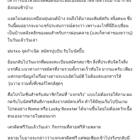
เท่าการปั่นให้ได้แจ็คพอตขอรับ ผมเองลองมาหลายที่ เจ็บมาก็มาก ทั้ง
ยังถอนช้าบ้าง
แอดไม่นตอบเหมือนหุ่นยนต์บ้าง จนถึงได้มาลองสัมผัสกับ
สล็อตxo
ซึ่ง
วันนี้ผมอยากจะมาแชร์ประสบการณ์ตรงว่า เพราะอะไรที่นี่ถึงเปลี่ยน
เป็นบ้านหลังหลักของผมสำหรับการผ่อนคลาย (และก็หาค่าของหวาน)
ในวันแล้ววันเล่า
slotxo จุดกำเนิด: สมัครปุบปับ รับโบนัสปั๊บ
ย้อนกลับไปวันแรกที่ผมลงทะเบียนสมัครสมาชิก สิ่งที่ประทับจิตใจสิ่ง
แรกคือ แนวทางการสมัครที่ง่ายรวมทั้งรวดเร็วทันใจ มากนะครับ เพียง
แค่กรอกข้อมูลไม่กี่อย่างผ่านระบบอัตโนมัติ ไม่ต้องส่งเอกสารให้
วุ่นวาย รวมทั้งที่เซอร์ไพรส์สุดๆ
คือโปรโมชั่นสำหรับสมาชิกใหม่ที่ “แจกจริง” แบบไม่ต้องรอให้ถาม ผม
กดรับโบนัสฟรีทันทีภายหลังจากสมัครเสร็จ ทำให้มีทุนเริ่มไปปั่นเกม
โปรดอย่าง Roma หรือ Lucky Rooster ได้นานขึ้นโดยไม่ต้องควักเนื้อ
ตนเองมากมายในตอนแรก
เครดิตฟรีวันแล้ววันเล่า: กิจกรรมที่สายฟรีห้ามพลาด
หลายเว็บอาจจะกล่าวว่าแจกเครดิตฟรี แต่พอเพียงเข้าไปจริงๆกลับมี