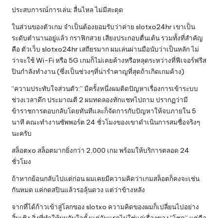
ประสบการณ์การเล่น: ลื่นไหล ไม่มีสะดุด
ในส่วนของตัวเกม จำเป็นต้องยอมรับว่าค่าย slotxo24hr เขาเป็น
ระดับตำนานอยู่แล้ว กราฟิกสวย เสียงประกอบตื่นเต้น รวมทั้งที่สำคัญ
คือ ตัวเว็บ slotxo24hr เสถียรมาก ผมเล่นผ่านมือนับว่าเป็นหลัก ไม่
ว่าจะใช้ Wi-Fi หรือ 5G เกมก็ไม่เคยค้างหรือหลุดระหว่างที่ฟีเจอร์ฟรีส
ปินกำลังทำงาน (ซึ่งเป็นช่วงๆที่น่ารำคาญที่สุดถ้าเกิดเกมค้าง)
“ความประทับใจส่วนตัว:” มีครั้งหนึ่งผมติดปัญหาเรื่องการเข้าระบบ
ช่วงเวลาดึก ประมาณตี 2 ผมทดลองทักแชทไปถาม ปรากฏว่ามี
ข้าราชการตอบกลับโดยทันทีและก็จัดการกับปัญหาให้จบภายใน 5
นาที คณะทำงานซัพพอร์ต 24 ชั่วโมงของเขาดำเนินการสมชื่อจริงๆ
นะครับ
สล็อตxo สล็อตมากยิ่งกว่า 2,000 เกม พร้อมให้บริการตลอด 24
ชั่วโมง
ถ้าหากย้อนกลับไปแต่ก่อน ผมเคยมีความคิดว่าเกมสล็อตก็คงจะเช่น
กันหมด แค่กดสปินแล้วรอลุ้นดวง แต่ว่าข้างหลัง
จากที่ได้ก้าวเข้าสู่โลกของ slotxo ความคิดของผมก็เปลี่ยนไปอย่าง