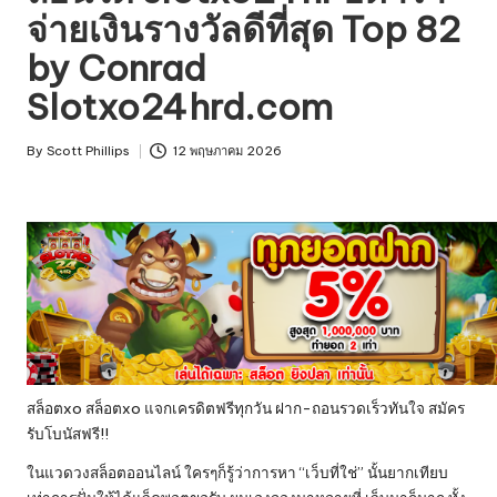
จ่ายเงินรางวัลดีที่สุด Top 82
by Conrad
Slotxo24hrd.com
By
Scott Phillips
12 พฤษภาคม 2026
Posted
by
สล็อตxo
สล็อตxo แจกเครดิตฟรีทุกวัน ฝาก-ถอนรวดเร็วทันใจ สมัคร
รับโบนัสฟรี!!
ในแวดวงสล็อตออนไลน์ ใครๆก็รู้ว่าการหา “เว็บที่ใช่” นั้นยากเทียบ