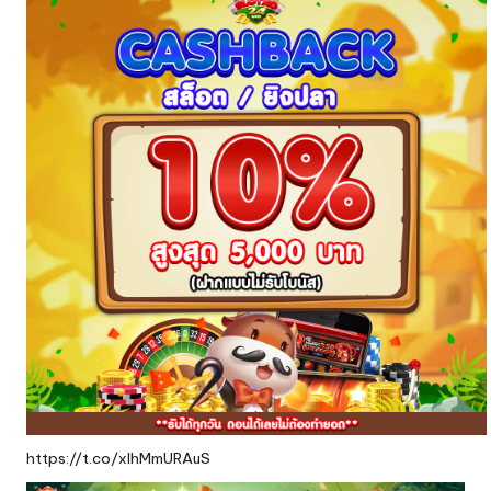
https://t.co/xlhMmURAuS