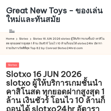
Great New Toys - ของเล่น
Skip
to
ใหม่และทันสมัย
content
Home
Slotxo
Slotxo 16 JUN 2026 slotxo ผู้ให้บริการเกมชั้นนำ คาสิโน
สด ทุกยอดฝากสูงสุด 1 ล้าน เงินชัวร์ โอนไว 10 ล้านก็ถอนได้ slotxo24hr อัตารา
จ่ายเงินรางวัลดีที่สุด Top 82 by Conrad Slotxo24hrd.com
Posted
Slotxo
in
Slotxo 16 JUN 2026
slotxo ผู้ให้บริการเกมชั้นนำ
คาสิโนสด ทุกยอดฝากสูงสุด 1
ล้าน เงินชัวร์ โอนไว 10 ล้านก็
ถอนได้ slotxo24hr อัตารา