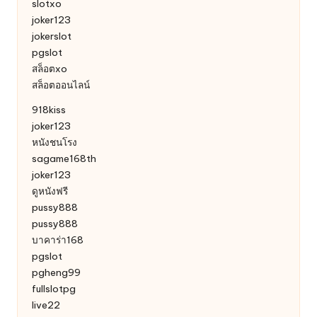
slotxo
joker123
jokerslot
pgslot
สล็อตxo
สล็อตออนไลน์
918kiss
joker123
หนังชนโรง
sagame168th
joker123
ดูหนังฟรี
pussy888
pussy888
บาคาร่า168
pgslot
pgheng99
fullslotpg
live22