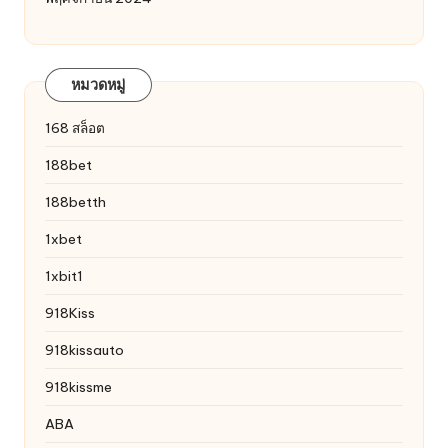
หมวดหมู่
168 สล็อต
188bet
188betth
1xbet
1xbit1
918Kiss
918kissauto
918kissme
ABA