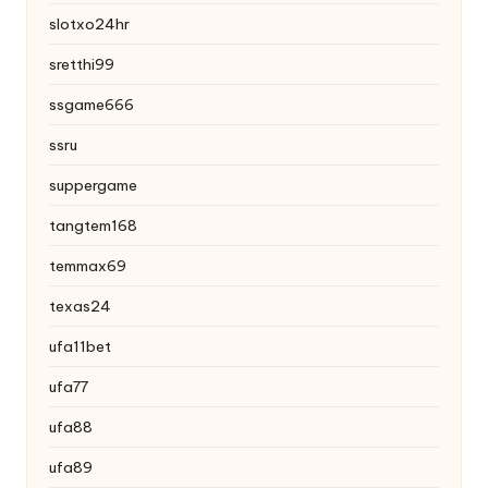
slotxo24hr
sretthi99
ssgame666
ssru
suppergame
tangtem168
temmax69
texas24
ufa11bet
ufa77
ufa88
ufa89