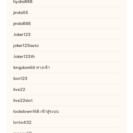
hydra888
jinda55
jinda888
Joker123
joker123auto
Joker123th
kingdom66 ทางเข้า
lion123
live22
live22slot
lockdown168 เข้าสู่ระบบ
lotto432