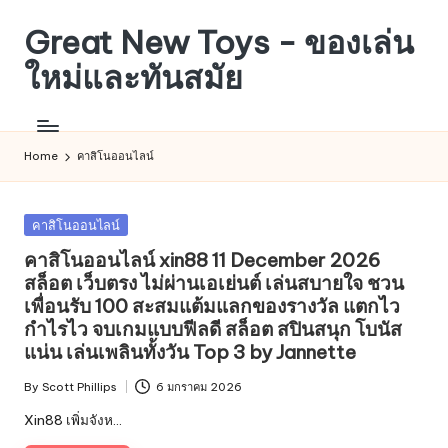
Great New Toys - ของเล่น
Skip
to
ใหม่และทันสมัย
content
Home
คาสิโนออนไลน์
Posted
คาสิโนออนไลน์
in
คาสิโนออนไลน์ xin88 11 December 2026
สล็อต เว็บตรง ไม่ผ่านเอเย่นต์ เล่นสบายใจ ชวน
เพื่อนรับ 100 สะสมแต้มแลกของรางวัล แตกไว
กำไรไว จบเกมแบบฟีลดี สล็อต สปินสนุก โบนัส
แน่น เล่นเพลินทั้งวัน Top 3 by Jannette
By
Scott Phillips
6 มกราคม 2026
Posted
by
Xin88 เพิ่มจังห…