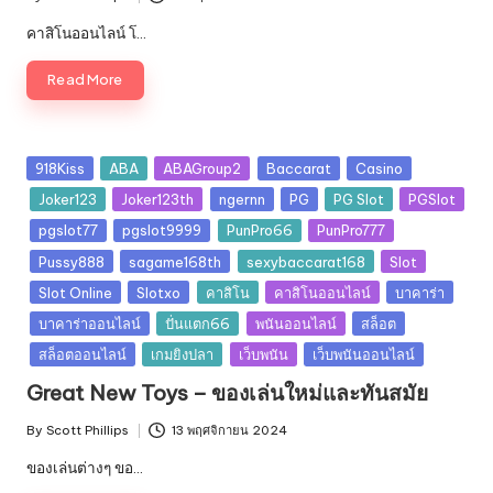
Posted
by
คาสิโนออนไลน์ โ…
Read More
Posted
918Kiss
ABA
ABAGroup2
Baccarat
Casino
in
Joker123
Joker123th
ngernn
PG
PG Slot
PGSlot
pgslot77
pgslot9999
PunPro66
PunPro777
Pussy888
sagame168th
sexybaccarat168
Slot
Slot Online
Slotxo
คาสิโน
คาสิโนออนไลน์
บาคาร่า
บาคาร่าออนไลน์
ปั่นแตก66
พนันออนไลน์
สล็อต
สล็อตออนไลน์
เกมยิงปลา
เว็บพนัน
เว็บพนันออนไลน์
Great New Toys – ของเล่นใหม่และทันสมัย
By
Scott Phillips
13 พฤศจิกายน 2024
Posted
by
ของเล่นต่างๆ ขอ…