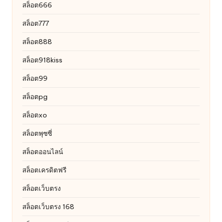
สล็อต666
สล็อต777
สล็อต888
สล็อต918kiss
สล็อต99
สล็อตpg
สล็อตxo
สล็อตพุซซี่
สล็อตออนไลน์
สล็อตเครดิตฟรี
สล็อตเว็บตรง
สล็อตเว็บตรง 168