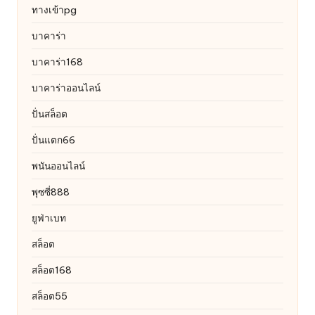
ทางเข้าpg
บาคาร่า
บาคาร่า168
บาคาร่าออนไลน์
ปั่นสล็อต
ปั่นแตก66
พนันออนไลน์
พุซซี่888
ยูฟ่าเบท
สล็อต
สล็อต168
สล็อต55