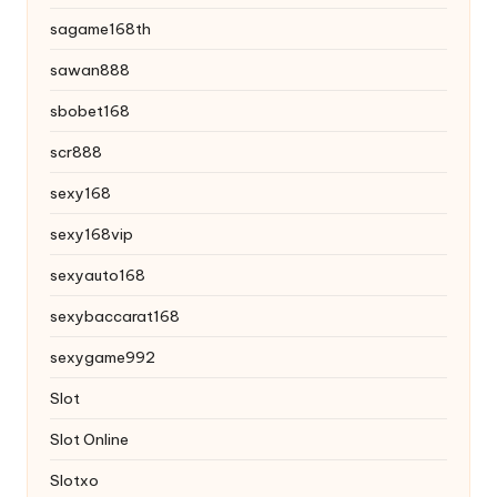
sagame168th
sawan888
sbobet168
scr888
sexy168
sexy168vip
sexyauto168
sexybaccarat168
sexygame992
Slot
Slot Online
Slotxo