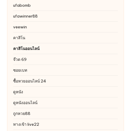
ufabomb
ufawinner88
veewin
คาสิโน
คาสิโนออนไลน์
จ๊วด 69
ซอยเบท
ซื้อหวยออนไลน์ 24
ดูหนัง
ดูหนังออนไลน์
ถูกหวย88
ทางเข้า live22