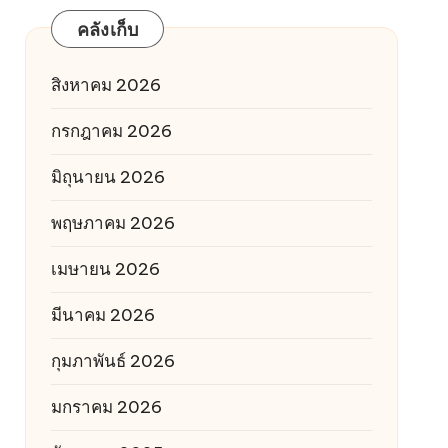
คลังเก็บ
สิงหาคม 2026
กรกฎาคม 2026
มิถุนายน 2026
พฤษภาคม 2026
เมษายน 2026
มีนาคม 2026
กุมภาพันธ์ 2026
มกราคม 2026