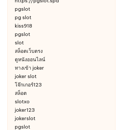
https://pgslot.spa
pgslot
pg slot
kiss918
pgslot
slot
สล็อตเว็บตรง
ดูหนังออนไลน์
ทางเข้า joker
joker slot
โจ๊กเกอร์123
สล็อต
slotxo
joker123
jokerslot
pgslot