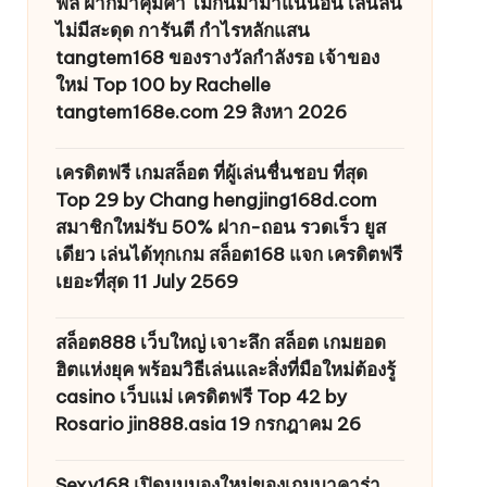
ฟีล ฝากมาคุ้มค่า ไม่กินมาม่าแน่นอน เล่นลื่น
ไม่มีสะดุด การันตี กำไรหลักแสน
tangtem168 ของรางวัลกำลังรอ เจ้าของ
ใหม่ Top 100 by Rachelle
tangtem168e.com 29 สิงหา 2026
เครดิตฟรี เกมสล็อต ที่ผู้เล่นชื่นชอบ ที่สุด
Top 29 by Chang hengjing168d.com
สมาชิกใหม่รับ 50% ฝาก-ถอน รวดเร็ว ยูส
เดียว เล่นได้ทุกเกม สล็อต168 แจก เครดิตฟรี
เยอะที่สุด 11 July 2569
สล็อต888 เว็บใหญ่ เจาะลึก สล็อต เกมยอด
ฮิตแห่งยุค พร้อมวิธีเล่นและสิ่งที่มือใหม่ต้องรู้
casino เว็บแม่ เครดิตฟรี Top 42 by
Rosario jin888.asia 19 กรกฎาคม 26
Sexy168 เปิดมุมมองใหม่ของเกมบาคาร่า