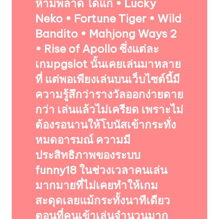
ห้ามพลาด ได้แก่ • Lucky
Neko • Fortune Tiger • Wild
Bandito • Mahjong Ways 2
• Rise of Apollo ซึ่งแต่ละ
เกมpgslot นั้นเคยเล่นมาหลาย
ที่ แต่พอเพียงเล่นบนเว็บไซต์นี้มี
ความรู้สึกว่ารางวัลออกง่ายดาย
กว่า เล่นแล้วไม่เครียด เพราะไม่
ต้องรอนานให้โบนัสเข้ากระทั่ง
หมดอารมณ์ ความมี
ประสิทธิภาพของระบบ
funny18 ในช่วงเวลาคนเล่น
มากมายที่ไม่เคยทำให้เกม
สะดุดเลยแม้กระทั้งนาทีเดียว
ตอนที่คนเข้าเล่นจำนวนมาก