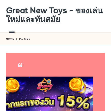
Great New Toys - ของเล่น
Skip
to
ใหม่และทันสมัย
content
Home
PG Slot