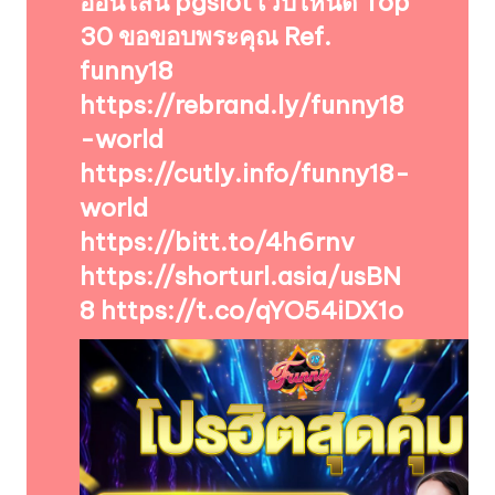
ออนไลน์ pgslot เว็บไหนดี Top
30 ขอขอบพระคุณ Ref.
funny18
https://rebrand.ly/funny18
-world
https://cutly.info/funny18-
world
https://bitt.to/4h6rnv
https://shorturl.asia/usBN
8
https://t.co/qYO54iDX1o