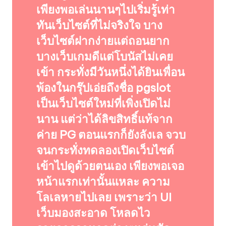
เพียงพอเล่นนานๆไปเริ่มรู้เท่า
ทันเว็บไซต์ที่ไม่จริงใจ บาง
เว็บไซต์ฝากง่ายแต่ถอนยาก
บางเว็บเกมดีแต่โบนัสไม่เคย
เข้า กระทั่งมีวันหนึ่งได้ยินเพื่อน
พ้องในกรุ๊ปเอ่ยถึงชื่อ pgslot
เป็นเว็บไซต์ใหม่ที่เพิ่งเปิดไม่
นาน แต่ว่าได้ลิขสิทธิ์แท้จาก
ค่าย PG ตอนแรกก็ยังลังเล จวบ
จนกระทั่งทดลองเปิดเว็บไซต์
เข้าไปดูด้วยตนเอง เพียงพอเจอ
หน้าแรกเท่านั้นแหละ ความ
โลเลหายไปเลย เพราะว่า UI
เว็บมองสะอาด โหลดไว