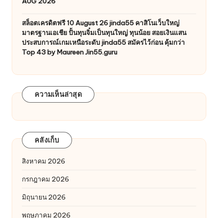
AUG 2026
สล็อตเครดิตฟรี 10 August 26 jinda55 คาสิโนเว็บใหญ่
มาตรฐานเอเชีย ปั้นทุนจิ๋มเป็นทุนใหญ่ ทุนน้อย สอยเงินแสน
ประสบการณ์เกมเหนือระดับ jinda55 สมัครไว้ก่อน คุ้มกว่า
Top 43 by Maureen Jin55.guru
ความเห็นล่าสุด
คลังเก็บ
สิงหาคม 2026
กรกฎาคม 2026
มิถุนายน 2026
พฤษภาคม 2026