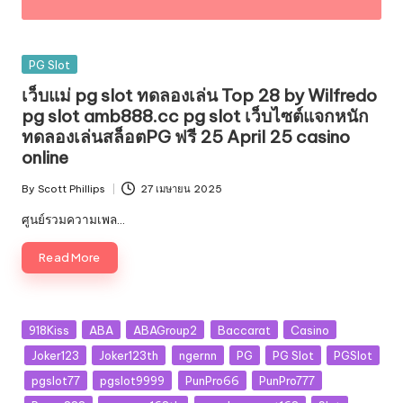
Posted
PG Slot
in
เว็บแม่ pg slot ทดลองเล่น Top 28 by Wilfredo
pg slot amb888.cc pg slot เว็บไซต์แจกหนัก
ทดลองเล่นสล็อตPG ฟรี 25 April 25 casino
online
By
Scott Phillips
27 เมษายน 2025
Posted
by
ศูนย์รวมความเพล…
Read More
Posted
918Kiss
ABA
ABAGroup2
Baccarat
Casino
in
Joker123
Joker123th
ngernn
PG
PG Slot
PGSlot
pgslot77
pgslot9999
PunPro66
PunPro777