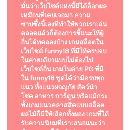
มั่นว่าเว็บไซต์แห่งนี้มิได้ล็อกผล
เหมือนที่เคยเจอมา ความ
ซาบซึ้งนี้เองที่ทำให้พวกเราเล่น
ตลอดแล้วก็ต้องการชี้แนะให้ผู้
อื่นได้ทดลองบ้าง เกมสล็อตใน
เว็บไซต์ funny18 ที่มีให้ครบจบ
ในค่ายเดียวแบบไม่ต้องไป
เว็บไซต์อื่น เกมในค่าย PG ที่มี
ใน funny18 พูดได้ว่ามีครบทุก
แนว ทั้งแนวผจญภัย สัตว์นำ
โชค อาหาร การ์ตูน หรือแม้กระ
ทั้งเกมแนวคลาสสิคแบบสล็อต
ผลไม้ก็มีให้เลือกทั้งผอง เกมที่ได้
รับความนิยมที่เราเสนอแนะว่า