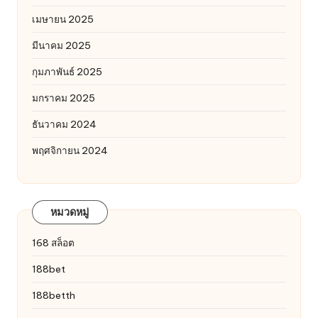
เมษายน 2025
มีนาคม 2025
กุมภาพันธ์ 2025
มกราคม 2025
ธันวาคม 2024
พฤศจิกายน 2024
หมวดหมู่
168 สล็อต
188bet
188betth