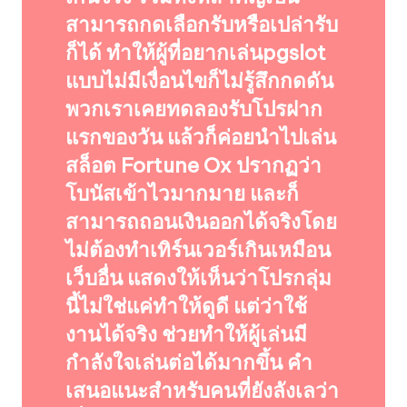
สามารถกดเลือกรับหรือเปล่ารับ
ก็ได้ ทำให้ผู้ที่อยากเล่นpgslot
แบบไม่มีเงื่อนไขก็ไม่รู้สึกกดดัน
พวกเราเคยทดลองรับโปรฝาก
แรกของวัน แล้วก็ค่อยนำไปเล่น
สล็อต Fortune Ox ปรากฏว่า
โบนัสเข้าไวมากมาย และก็
สามารถถอนเงินออกได้จริงโดย
ไม่ต้องทำเทิร์นเวอร์เกินเหมือน
เว็บอื่น แสดงให้เห็นว่าโปรกลุ่ม
นี้ไม่ใช่แค่ทำให้ดูดี แต่ว่าใช้
งานได้จริง ช่วยทำให้ผู้เล่นมี
กำลังใจเล่นต่อได้มากขึ้น คำ
เสนอแนะสำหรับคนที่ยังลังเลว่า