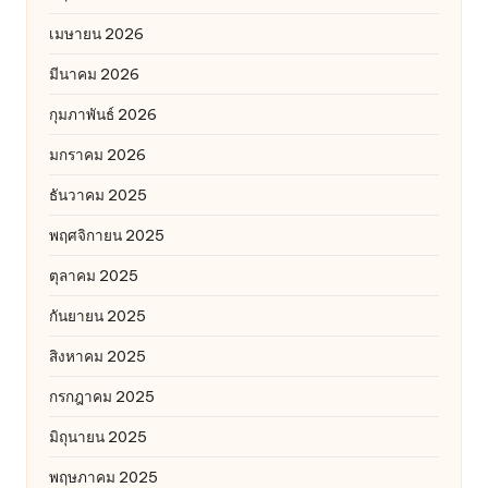
เมษายน 2026
มีนาคม 2026
กุมภาพันธ์ 2026
มกราคม 2026
ธันวาคม 2025
พฤศจิกายน 2025
ตุลาคม 2025
กันยายน 2025
สิงหาคม 2025
กรกฎาคม 2025
มิถุนายน 2025
พฤษภาคม 2025