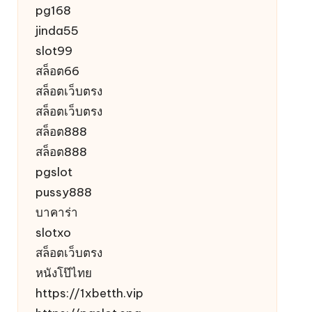
pg168
jinda55
slot99
สล็อต66
สล็อตเว็บตรง
สล็อตเว็บตรง
สล็อต888
สล็อต888
pgslot
pussy888
บาคาร่า
slotxo
สล็อตเว็บตรง
หนังโป๊ไทย
https://1xbetth.vip