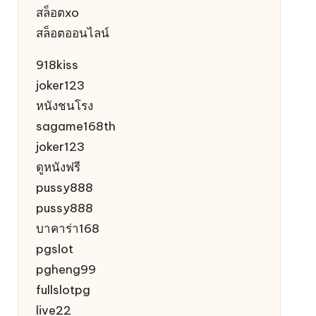
สล็อตxo
สล็อตออนไลน์
918kiss
joker123
หนังชนโรง
sagame168th
joker123
ดูหนังฟรี
pussy888
pussy888
บาคาร่า168
pgslot
pgheng99
fullslotpg
live22