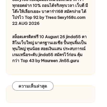
ทุกยอดฝาก 10% ถอนได้จริงทุกเวลา เว็บดี มี
โต๊ะให้เลือกเยอะ บาคาร่า168 สมัครง่าย ได้
โปรไว Top 92 by Tresa Sexy168c.com
22 AUG 2026
สล็อตเครดิตฟรี 10 August 26 jinda55 คา
สิโนเว็บใหญ่ มาตรฐานเอเชีย ปั้นทุนจิ๋มเป็น
ทุนใหญ่ ทุนน้อย สอยเงินแสน ประสบการณ์
เกมเหนือระดับ jinda55 สมัครไว้ก่อน คุ้ม
กว่า Top 43 by Maureen Jin55.guru
ความเห็นล่าสุด