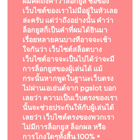
ผมคิดถึงคำว่าล็อกยูส ชื่อของ
เว็บไซต์ของเราไม่มีอยู่ในหัวเลย
ล่ะครับ แต่ว่าถึงอย่างนั้น คำว่า
ล็อกยูสก็เป็นคำที่ผมได้ยินมา
เรื่อยหลายคนบางทีอาจจะเช้า
ใจกันว่า เว็บไซต์สล็อตบาง
เว็บไซต์อาจจะเป็นไปได้ว่าจะมี
การล็อกยูสของผู้เล่นได้ แม้
กระนั้นหากพูดในฐานะเว็บตรง
ไม่ผ่านเอเย่นต์จาก pgslot บอก
เลยว่า ความเป็นเว็บตรงของเรา
นั้นจะช่วยประกันให้กับผู้เล่นได้
เลยว่า เว็บไซต์ตรงของพวกเรา
ไม่มีการล็อกยูส ล็อกผล หรือ
การโกงใดๆทั้งสิ้น 100% •