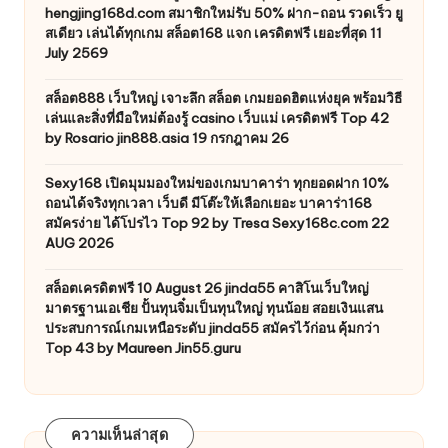
hengjing168d.com สมาชิกใหม่รับ 50% ฝาก-ถอน รวดเร็ว ยู
สเดียว เล่นได้ทุกเกม สล็อต168 แจก เครดิตฟรี เยอะที่สุด 11
July 2569
สล็อต888 เว็บใหญ่ เจาะลึก สล็อต เกมยอดฮิตแห่งยุค พร้อมวิธี
เล่นและสิ่งที่มือใหม่ต้องรู้ casino เว็บแม่ เครดิตฟรี Top 42
by Rosario jin888.asia 19 กรกฎาคม 26
Sexy168 เปิดมุมมองใหม่ของเกมบาคาร่า ทุกยอดฝาก 10%
ถอนได้จริงทุกเวลา เว็บดี มีโต๊ะให้เลือกเยอะ บาคาร่า168
สมัครง่าย ได้โปรไว Top 92 by Tresa Sexy168c.com 22
AUG 2026
สล็อตเครดิตฟรี 10 August 26 jinda55 คาสิโนเว็บใหญ่
มาตรฐานเอเชีย ปั้นทุนจิ๋มเป็นทุนใหญ่ ทุนน้อย สอยเงินแสน
ประสบการณ์เกมเหนือระดับ jinda55 สมัครไว้ก่อน คุ้มกว่า
Top 43 by Maureen Jin55.guru
ความเห็นล่าสุด