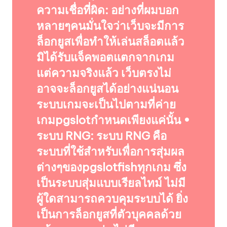
ความเชื่อที่ผิด: อย่างที่ผมบอก
หลายๆคนมั่นใจว่าเว็บจะมีการ
ล็อกยูสเพื่อทำให้เล่นสล็อตแล้ว
มิได้รับแจ็คพอตแตกจากเกม
แต่ความจริงแล้ว เว็บตรงไม่
อาจจะล็อกยูสได้อย่างแน่นอน
ระบบเกมจะเป็นไปตามที่ค่าย
เกมpgslotกำหนดเพียงแค่นั้น •
ระบบ RNG: ระบบ RNG คือ
ระบบที่ใช้สำหรับเพื่อการสุ่มผล
ต่างๆของpgslotfishทุกเกม ซึ่ง
เป็นระบบสุ่มแบบเรียลไทม์ ไม่มี
ผู้ใดสามารถควบคุมระบบได้ ยิ่ง
เป็นการล็อกยูสที่ตัวบุคคลด้วย