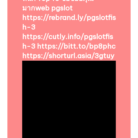
มากweb
pgslot
https://rebrand.ly/pgslotfis
h-3
https://cutly.info/pgslotfis
h-3
https://bitt.to/bp8phc
https://shorturl.asia/3gtuy