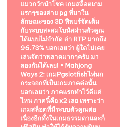
แมวกวักนำโชค เกมสล็อตเกม
แรกๆของค่าย pg ที่มาใน
ลักษณะของ 3D ฟีพบร์จัดเต็ม
กับระบบสะสมโบนัสผ่านตัวคูณ
ได้แบบไม่จำกัด ค่า RTP มากถึง
96.73% บอกเลยว่า ผู้ใดไม่เคย
เล่นจัดว่าพลาดมากๆครับ มา
ลองกันได้เลย! • Mahjong
Ways 2: เกมPgslotfishไพ่นก
กระจอกที่เป็นเกมภาคต่อนั้น
บอกเลยว่า ภาคแรกทำไว้ดีแค่
ไหน ภาคนี้คือ x2 เลย เพราะว่า
เกมสล็อตที่มีระบบตัวคูณต่อ
เนื่องอีกทั้งในเกมธรรมดาและก็
ฟรีสปิน ทำให้ได้รับความนิยม