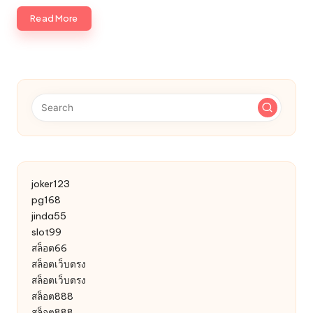
Read More
joker123
pg168
jinda55
slot99
สล็อต66
สล็อตเว็บตรง
สล็อตเว็บตรง
สล็อต888
สล็อต888