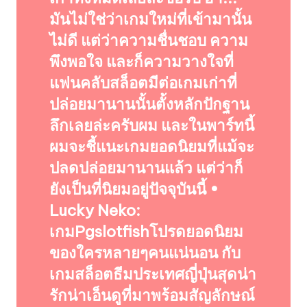
มันไม่ใช่ว่าเกมใหม่ที่เข้ามานั้น
ไม่ดี แต่ว่าความชื่นชอบ ความ
พึงพอใจ และก็ความวางใจที่
แฟนคลับสล็อตมีต่อเกมเก่าที่
ปล่อยมานานนั้นตั้งหลักปักฐาน
ลึกเลยล่ะครับผม และในพาร์ทนี้
ผมจะชี้แนะเกมยอดนิยมที่แม้จะ
ปลดปล่อยมานานแล้ว แต่ว่าก็
ยังเป็นที่นิยมอยู่ปัจจุบันนี้ •
Lucky Neko:
เกมPgslotfishโปรดยอดนิยม
ของใครหลายๆคนแน่นอน กับ
เกมสล็อตธีมประเทศญี่ปุ่นสุดน่า
รักน่าเอ็นดูที่มาพร้อมสัญลักษณ์