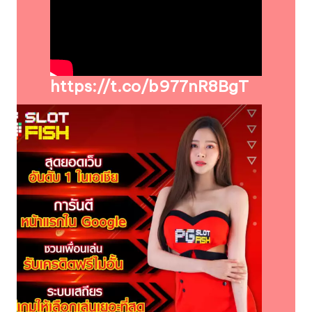
https://t.co/b977nR8BgT