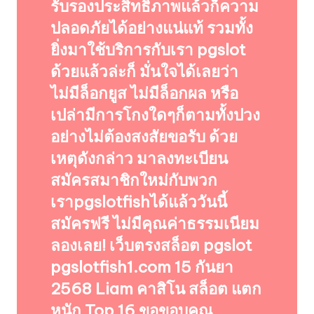
รับรองประสิทธิภาพแล้วก็ความ
ปลอดภัยได้อย่างแน่แท้ รวมทั้ง
ยิ่งมาใช้บริการกับเรา pgslot
ด้วยแล้วล่ะก็ มั่นใจได้เลยว่า
ไม่มีล็อกยูส ไม่มีล็อกผล หรือ
เปล่ามีการโกงใดๆก็ตามทั้งปวง
อย่างไม่ต้องสงสัยขอรับ ด้วย
เหตุดังกล่าว มาลงทะเบียน
สมัครสมาชิกใหม่กับพวก
เราpgslotfishได้แล้ววันนี้
สมัครฟรี ไม่มีคุณค่าธรรมเนียม
ลองเลย! เว็บตรงสล็อต pgslot
pgslotfish1.com 15 กันยา
2568 Liam คาสิโน สล็อต แตก
หนัก Top 16 ขอขอบคุณ