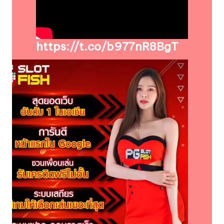
https://t.co/b977nR8BgT