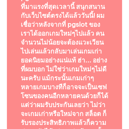
ที่มาแรงที่สุดเวลานี้ สนุกสนาน
กับเว็บไซต์ตรงได้แล้ววันนี้! ผม
เชื่อว่าหลังจากที่ pgslot ของ
เราได้ออกเกมใหม่ๆไปแล้ว คน
จำนวนไม่น้อยจะต้องแวะเวียน
ไปเล่นแล้วกลับมาเล่นเกมเก่า
ยอดนิยมอย่างแน่แท้ ฮ่า... อย่าง
ที่ผมบอก ไม่ใช่ว่าเกมใหม่ๆไม่ดี
นะครับ แม้กระนั้นเกมเก่าๆ
หลายเกมบางทีก็อาจจะเป็นเซฟ
โซนของคนอีกหลายคนด้วยก็ได้
แต่ว่าผมรับประกันเลยว่า ไม่ว่า
จะเกมเก่าหรือใหม่จาก สล็อต ก็
รับรองประสิทธิภาพแล้วก็ความ