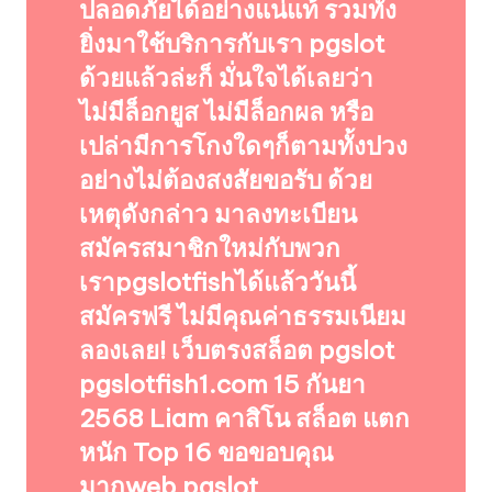
ปลอดภัยได้อย่างแน่แท้ รวมทั้ง
ยิ่งมาใช้บริการกับเรา pgslot
ด้วยแล้วล่ะก็ มั่นใจได้เลยว่า
ไม่มีล็อกยูส ไม่มีล็อกผล หรือ
เปล่ามีการโกงใดๆก็ตามทั้งปวง
อย่างไม่ต้องสงสัยขอรับ ด้วย
เหตุดังกล่าว มาลงทะเบียน
สมัครสมาชิกใหม่กับพวก
เราpgslotfishได้แล้ววันนี้
สมัครฟรี ไม่มีคุณค่าธรรมเนียม
ลองเลย! เว็บตรงสล็อต pgslot
pgslotfish1.com 15 กันยา
2568 Liam คาสิโน สล็อต แตก
หนัก Top 16 ขอขอบคุณ
มากweb
pgslot