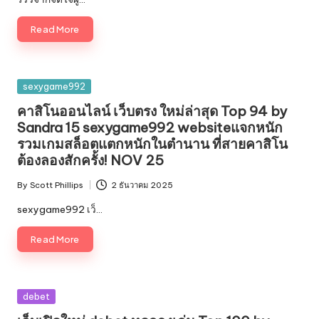
Read More
Posted
sexygame992
in
คาสิโนออนไลน์ เว็บตรง ใหม่ล่าสุด Top 94 by
Sandra 15 sexygame992 websiteแจกหนัก
รวมเกมสล็อตแตกหนักในตำนาน ที่สายคาสิโน
ต้องลองสักครั้ง! NOV 25
By
Scott Phillips
2 ธันวาคม 2025
Posted
by
sexygame992 เว็…
Read More
Posted
debet
in