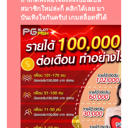
สมาชิกใหม่ล่ะก็ คลิกได้เลย มา
บันเทิงใจกันครับ!
เกมสล็อตที่ได้