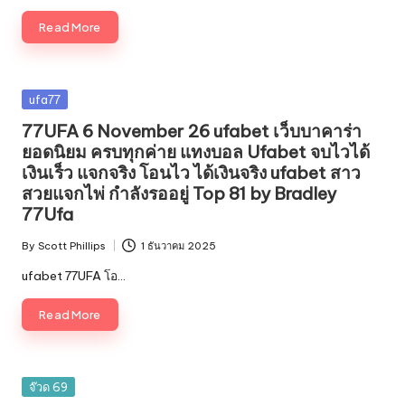
Read More
Posted
ufa77
in
77UFA 6 November 26 ufabet เว็บบาคาร่า
ยอดนิยม ครบทุกค่าย แทงบอล Ufabet จบไวได้
เงินเร็ว แจกจริง โอนไว ได้เงินจริง ufabet สาว
สวยแจกไพ่ กำลังรออยู่ Top 81 by Bradley
77Ufa
By
Scott Phillips
1 ธันวาคม 2025
Posted
by
ufabet 77UFA โอ…
Read More
Posted
จ๊วด 69