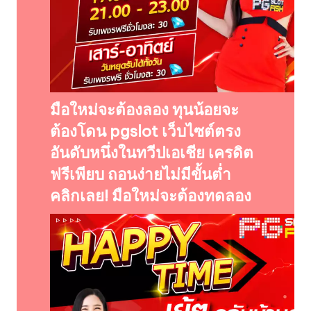
มือใหม่จะต้องลอง ทุนน้อยจะ
ต้องโดน pgslot เว็บไซต์ตรง
อันดับหนึ่งในทวีปเอเชีย เครดิต
ฟรีเพียบ ถอนง่ายไม่มีขั้นต่ำ
คลิกเลย!
มือใหม่จะต้องทดลอง