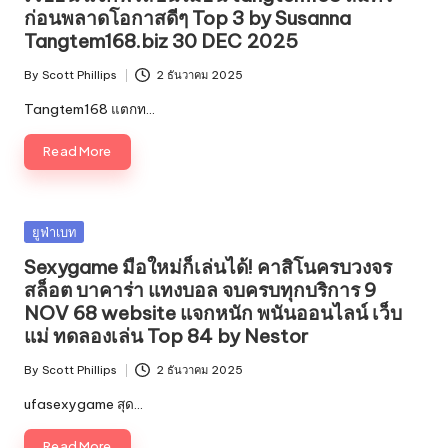
ก่อนพลาดโอกาสดีๆ Top 3 by Susanna
Tangtem168.biz 30 DEC 2025
By
Scott Phillips
2 ธันวาคม 2025
Posted
by
Tangtem168 แตกท…
Read More
Posted
ยูฟ่าเบท
in
Sexygame มือใหม่ก็เล่นได้! คาสิโนครบวงจร
สล็อต บาคาร่า แทงบอล จบครบทุกบริการ 9
NOV 68 website แจกหนัก พนันออนไลน์ เว็บ
แม่ ทดลองเล่น Top 84 by Nestor
By
Scott Phillips
2 ธันวาคม 2025
Posted
by
ufasexygame สุด…
Read More