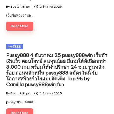
By
Scott Phillips
2 ธันวาคม 2025
Posted
by
เว็บซื้อหวยฮานอ…
Read More
Posted
พุซซี่888
in
Pussy888 4 ธันวาคม 25 pussy888win เว็บทำ
เงินเร็ว ตอบโจทย์ คนทุนน้อย มีเกมให้ห้เลือกกว่า
3,000 เกม พร้อมให้คำปรึกษา 24 ช.ม. ทุนหลัก
ร้อย ถอนหลักหมื่น pussy888 สมัครวันนี้ รับ
โอกาสสร้างกำไรแบบจัดเต็ม Top 96 by
Camilla pussy888win.fun
By
Scott Phillips
2 ธันวาคม 2025
Posted
by
pussy888 เล่นสล…
Read More