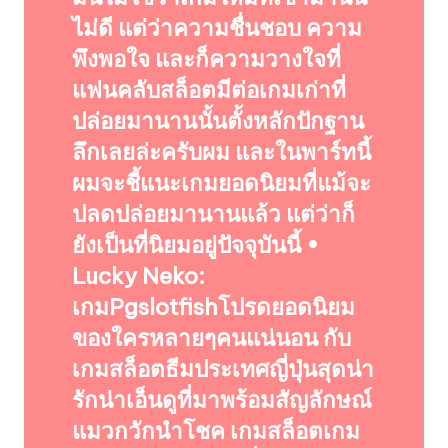
ไม่ดี แต่ว่าความชื่นชอบ ความ
พึงพอใจ และก็ความวางใจที่
แฟนคลับสล็อตมีต่อเกมเก่าที่
ปล่อยมานานนั้นตั้งหลักปักฐาน
ลึกเลยล่ะครับผม และในพาร์ทนี้
ผมจะชี้แนะเกมยอดนิยมที่แม้จะ
ปลดปล่อยมานานแล้ว แต่ว่าก็
ยังเป็นที่นิยมอยู่ปัจจุบันนี้ •
Lucky Neko:
เกมPgslotfishโปรดยอดนิยม
ของใครหลายๆคนแน่นอน กับ
เกมสล็อตธีมประเทศญี่ปุ่นสุดน่า
รักน่าเอ็นดูที่มาพร้อมสัญลักษณ์
แมวกวักนำโชค เกมสล็อตเกม