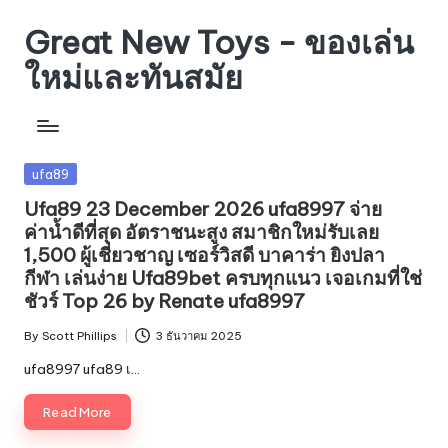
Great New Toys - ของเล่น
Skip
to
ใหม่และทันสมัย
content
Posted
ufa89
in
Ufa89 23 December 2026 ufa8997 จ่าย
ค่าน้ำดีที่สุด อัตราชนะสูง สมาชิกใหม่รับเลย
1,500 ผู้เชี่ยวชาญ เซอร์วิสดี บาคาร่า ยิงปลา
กีฬา เล่นง่าย Ufa89bet ครบทุกแนว เจอเกมที่ใช่
ชัวร์ Top 26 by Renate ufa8997
By
Scott Phillips
3 ธันวาคม 2025
Posted
by
ufa8997 ufa89 เ…
Read More