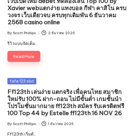
เว็บเปิดใหม่ debet ทดลองเล่น Top 100 by
Xavier webแตกง่าย แทงบอล กีฬา คาสิโน ครบ
วงจร เว็บเดียวจบ ครบทุกเดิมพัน 6 ธันวาคม
2568 casino online
By
Scott Phillips
2 ธันวาคม 2025
Posted
by
รีวิวแบบจัดเต็ม…
Read More
Posted
fafa 123 slot
in
Ff123th เล่นง่าย แตกจริง เพื่อคนไทย สมาชิก
ใหม่รับ 100% ฝาก-ถอน ไม่มีขั้นต่ำ เกมชั้นนำ
โปรโมชั่นมากมาย ff123th สมัคร รับเครดิตฟรี
100 Top 44 by Estelle ff123th 16 NOV 26
By
Scott Phillips
1 ธันวาคม 2025
Posted
by
Ff123th เริ่มต้…