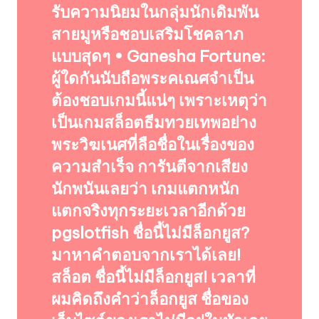
รับความนิยมในกลุ่มนักเดิมพัน
สายมูหรือชอบเสริมโชคลาภ
แบบสุดๆ • Ganesha Fortune:
ผู้ใดกันนับถือพระคเณศจำเป็น
ต้องชอบเกมนี้แน่ๆ เพราะเหตุว่า
เป็นเกมสล็อตธีมทวยเทพอย่าง
พระวิฆเนศที่ลือชื่อในเรื่องของ
ความสำเร็จ การันตีจากเสียง
นักพนันเลยว่า เกมแตกหนัก
แตกจริงทุกระยะเวลาอีกด้วย
pgslotfish ชื่อนี้ไม่มีล็อกยูส?
มาหาคำตอบจากเราได้เลย!
สล็อต ชื่อนี้ไม่มีล็อกยูส! เวลาที่
ผมคิดถึงคำว่าล็อกยูส ชื่อของ