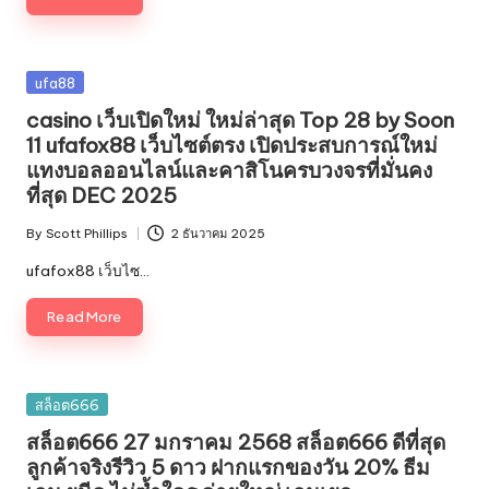
Posted
ufa88
in
casino เว็บเปิดใหม่ ใหม่ล่าสุด Top 28 by Soon
11 ufafox88 เว็บไซต์ตรง เปิดประสบการณ์ใหม่
แทงบอลออนไลน์และคาสิโนครบวงจรที่มั่นคง
ที่สุด DEC 2025
By
Scott Phillips
2 ธันวาคม 2025
Posted
by
ufafox88 เว็บไซ…
Read More
Posted
สล็อต666
in
สล็อต666 27 มกราคม 2568 สล็อต666 ดีที่สุด
ลูกค้าจริงรีวิว 5 ดาว ฝากแรกของวัน 20% ธีม