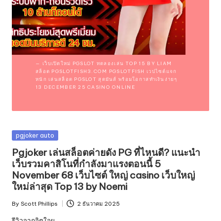
เว็บเปิดใหม่ PGSLOT ทดลองเล่น TOP 15 BY LIAM
สล็อต PGSLOTFISH3.COM PGSLOTFISH เวปไซต์แจก
หนัก เล่นสล็อต PGSLOT สุดมันส์ พร้อมโอกาสทำเงินง่ายๆ
13 DECEMBER 25 CASINO ONLINE
Posted
pgjoker auto
in
Pgjoker เล่นสล็อตค่ายดัง PG ที่ไหนดี? แนะนำ
เว็บรวมคาสิโนที่กำลังมาแรงตอนนี้ 5
November 68 เว็บไซต์ ใหญ่ casino เว็บใหญ่
ใหม่ล่าสุด Top 13 by Noemi
By
Scott Phillips
2 ธันวาคม 2025
Posted
by
รีวิวจากจิตใจผู…