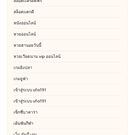
สล็อตเเครดิตฟรี
สล็อตแตกดี
หนังออนไลน์
หวยออนไลน์
หวยฮานอยวันนี้
หวยเวียดนาม vip ออนไลน์
เกมยิงปลา
เกมยูฟ่า
เข้าสู่ระบบ ufa191
เข้าสู่ระบบ ufa191
เซ็กซี่บาคาร่า
เดิมพันกีฬา
เว็บ มันนี่ เกม