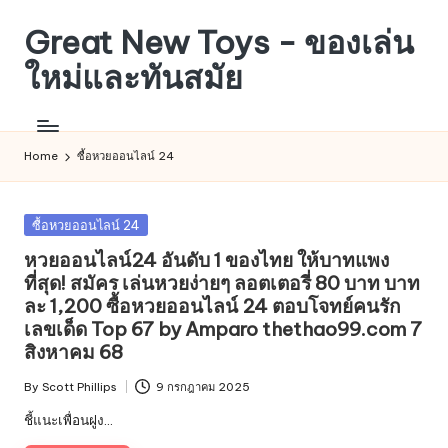
Great New Toys - ของเล่น
Skip
to
ใหม่และทันสมัย
content
Home
ซื้อหวยออนไลน์ 24
Posted
ซื้อหวยออนไลน์ 24
in
หวยออนไลน์24 อันดับ 1 ของไทย ให้บาทแพง
ที่สุด! สมัคร เล่นหวยง่ายๆ ลอตเตอรี่ 80 บาท บาท
ละ 1,200 ซื้อหวยออนไลน์ 24 ตอบโจทย์คนรัก
เลขเด็ด Top 67 by Amparo thethao99.com 7
สิงหาคม 68
By
Scott Phillips
9 กรกฎาคม 2025
Posted
by
ชี้แนะเพื่อนฝูง…