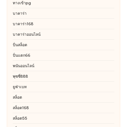
ทางเข้าpg
บาคาร่า
บาคาร่า168
บาคาร่าออนไลน์
ปั่นสล็อต
ปั่นแตก66
พนันออนไลน์
พุซซี่888
ยูฟ่าเบท
สล็อต
สล็อต168
สล็อต55