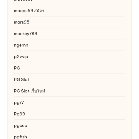
macau69 สมัคร
mars95
monkey789
ngernn
p2vvip
PG
PG Slot
PG Slot เว็บใหม่
pg77
Pg99
pgceo
pgfish