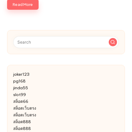
Read More
joker123
pg168
jinda55
slot99
สล็อต66
สล็อตเว็บตรง
สล็อตเว็บตรง
สล็อต888
สล็อต888