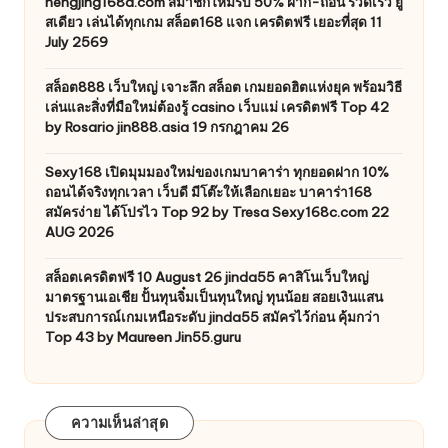
hengjing168d.com สมาชิกใหม่รับ 50% ฝาก-ถอน รวดเร็ว ยู
สเดียว เล่นได้ทุกเกม สล็อต168 แจก เครดิตฟรี เยอะที่สุด 11
July 2569
สล็อต888 เว็บใหญ่ เจาะลึก สล็อต เกมยอดฮิตแห่งยุค พร้อมวิธี
เล่นและสิ่งที่มือใหม่ต้องรู้ casino เว็บแม่ เครดิตฟรี Top 42
by Rosario jin888.asia 19 กรกฎาคม 26
Sexy168 เปิดมุมมองใหม่ของเกมบาคาร่า ทุกยอดฝาก 10%
ถอนได้จริงทุกเวลา เว็บดี มีโต๊ะให้เลือกเยอะ บาคาร่า168
สมัครง่าย ได้โปรไว Top 92 by Tresa Sexy168c.com 22
AUG 2026
สล็อตเครดิตฟรี 10 August 26 jinda55 คาสิโนเว็บใหญ่
มาตรฐานเอเชีย ปั้นทุนจิ๋มเป็นทุนใหญ่ ทุนน้อย สอยเงินแสน
ประสบการณ์เกมเหนือระดับ jinda55 สมัครไว้ก่อน คุ้มกว่า
Top 43 by Maureen Jin55.guru
ความเห็นล่าสุด