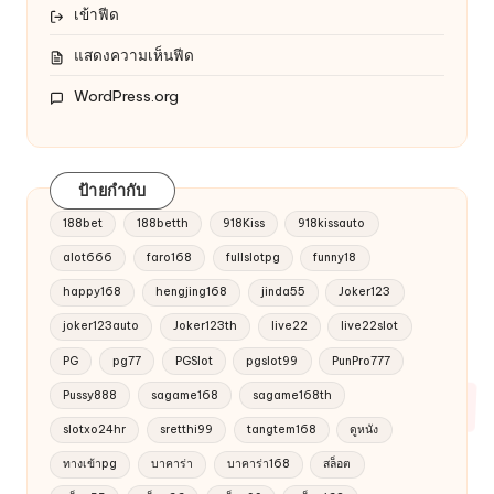
เข้าฟีด
แสดงความเห็นฟีด
WordPress.org
ป้ายกำกับ
188bet
188betth
918Kiss
918kissauto
alot666
faro168
fullslotpg
funny18
happy168
hengjing168
jinda55
Joker123
joker123auto
Joker123th
live22
live22slot
PG
pg77
PGSlot
pgslot99
PunPro777
Pussy888
sagame168
sagame168th
slotxo24hr
sretthi99
tangtem168
ดูหนัง
ทางเข้าpg
บาคาร่า
บาคาร่า168
สล็อต