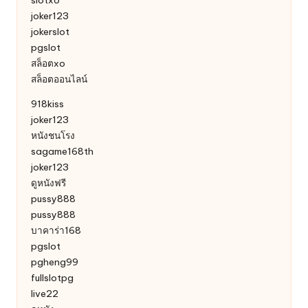
joker123
jokerslot
pgslot
สล็อตxo
สล็อตออนไลน์
918kiss
joker123
หนังชนโรง
sagame168th
joker123
ดูหนังฟรี
pussy888
pussy888
บาคาร่า168
pgslot
pgheng99
fullslotpg
live22