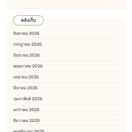
คลังเก็บ
สิงหาคม 2026
กรกฎาคม 2026
มิถุนายน 2026
พฤษภาคม 2026
เมษายน 2026
มีนาคม 2026
กุมภาพันธ์ 2026
มกราคม 2026
ธันวาคม 2025
พฤศจิกายน 2025