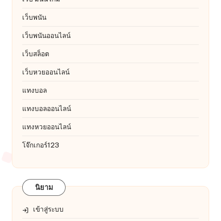
เว็บพนัน
เว็บพนันออนไลน์
เว็บสล็อต
เว็บหวยออนไลน์
แทงบอล
แทงบอลออนไลน์
แทงหวยออนไลน์
โจ๊กเกอร์123
นิยาม
เข้าสู่ระบบ