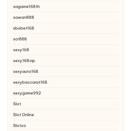
sagame168th
sawan888
sbobet168
scr888
sexy168
sexy168vip
sexyauto168
sexybaccarat168
sexygame992
Slot
Slot Online
Slotxo