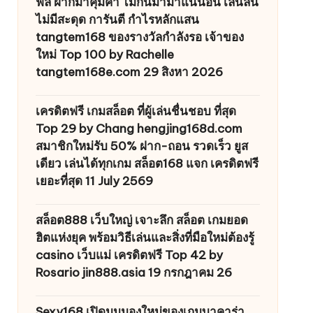
ฟีล ฝากมาคุ้มค่า ไม่กินมาม่าแน่นอน เล่นลื่น
ไม่มีสะดุด การันตี กำไรหลักแสน
tangtem168 ของรางวัลกำลังรอ เจ้าของ
ใหม่ Top 100 by Rachelle
tangtem168e.com 29 สิงหา 2026
เครดิตฟรี เกมสล็อต ที่ผู้เล่นชื่นชอบ ที่สุด
Top 29 by Chang hengjing168d.com
สมาชิกใหม่รับ 50% ฝาก-ถอน รวดเร็ว ยูส
เดียว เล่นได้ทุกเกม สล็อต168 แจก เครดิตฟรี
เยอะที่สุด 11 July 2569
สล็อต888 เว็บใหญ่ เจาะลึก สล็อต เกมยอด
ฮิตแห่งยุค พร้อมวิธีเล่นและสิ่งที่มือใหม่ต้องรู้
casino เว็บแม่ เครดิตฟรี Top 42 by
Rosario jin888.asia 19 กรกฎาคม 26
Sexy168 เปิดมุมมองใหม่ของเกมบาคาร่า