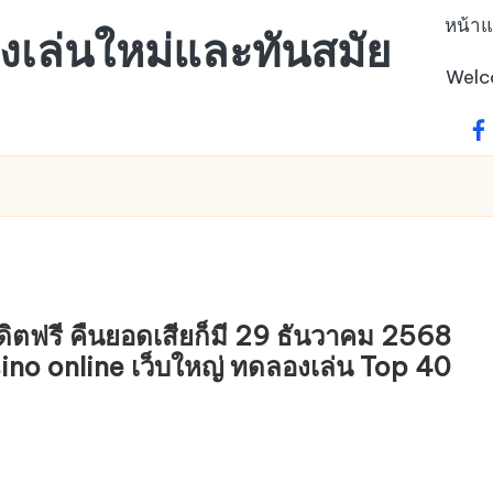
หน้า
เล่นใหม่และทันสมัย
Welco
fa
ิตฟรี คืนยอดเสียก็มี 29 ธันวาคม 2568
ino online เว็บใหญ่ ทดลองเล่น Top 40