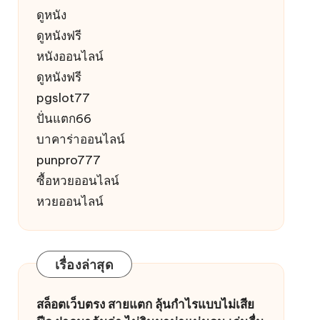
ดูหนัง
ดูหนังฟรี
หนังออนไลน์
ดูหนังฟรี
pgslot77
ปั่นแตก66
บาคาร่าออนไลน์
punpro777
ซื้อหวยออนไลน์
หวยออนไลน์
เรื่องล่าสุด
สล็อตเว็บตรง สายแตก ลุ้นกำไรแบบไม่เสีย