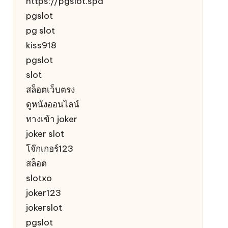
https://pgslot.spa
pgslot
pg slot
kiss918
pgslot
slot
สล็อตเว็บตรง
ดูหนังออนไลน์
ทางเข้า joker
joker slot
โจ๊กเกอร์123
สล็อต
slotxo
joker123
jokerslot
pgslot