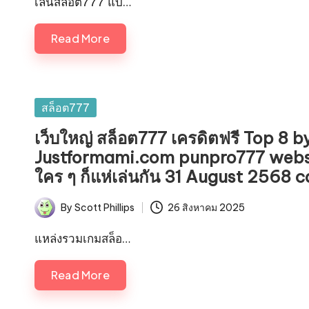
เล่นสล็อต777 แบ…
Read More
Posted
สล็อต777
in
เว็บใหญ่ สล็อต777 เครดิตฟรี Top 8 
Justformami.com punpro777 websi
ใคร ๆ ก็แห่เล่นกัน 31 August 2568 c
By
Scott Phillips
26 สิงหาคม 2025
Posted
by
แหล่งรวมเกมสล็อ…
Read More