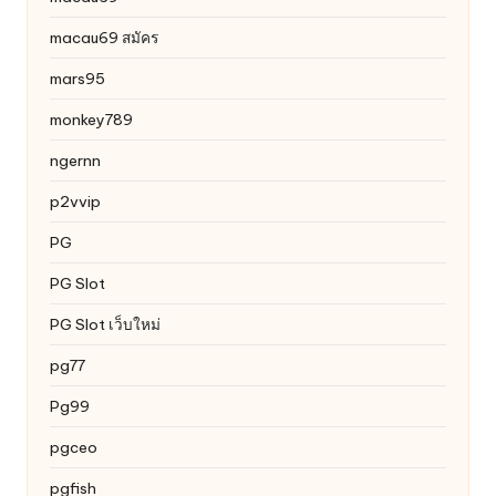
macau69 สมัคร
mars95
monkey789
ngernn
p2vvip
PG
PG Slot
PG Slot เว็บใหม่
pg77
Pg99
pgceo
pgfish