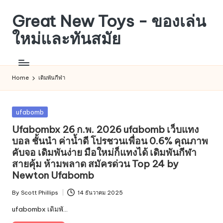
Great New Toys - ของเล่น
Skip
to
ใหม่และทันสมัย
content
Home
เดิมพันกีฬา
Posted
ufabomb
in
Ufabombx 26 ก.พ. 2026 ufabomb เว็บแทง
บอล ชั้นนำ ค่าน้ำดี โปรชวนเพื่อน 0.6% คุณภาพ
คับจอ เดิมพันง่าย มือใหม่ก็แทงได้ เดิมพันกีฬา
สายคุ้ม ห้ามพลาด สมัครด่วน Top 24 by
Newton Ufabomb
By
Scott Phillips
14 ธันวาคม 2025
Posted
by
ufabombx เดิมพั…