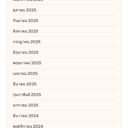
ตุลาคม 2025
กันยายน 2025
สิงหาคม 2025
กรกฎาคม 2025
มิถุนายน 2025
พฤษภาคม 2025
เมษายน 2025
มีนาคม 2025
กุมภาพันธ์ 2025
มกราคม 2025
ธันวาคม 2024
พฤศจิกายน 2024