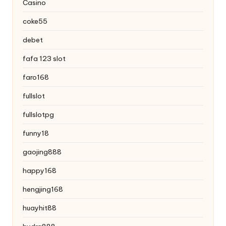
Casino
coke55
debet
fafa 123 slot
faro168
fullslot
fullslotpg
funny18
gaojing888
happy168
hengjing168
huayhit88