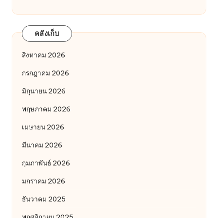
คลังเก็บ
สิงหาคม 2026
กรกฎาคม 2026
มิถุนายน 2026
พฤษภาคม 2026
เมษายน 2026
มีนาคม 2026
กุมภาพันธ์ 2026
มกราคม 2026
ธันวาคม 2025
พฤศจิกายน 2025