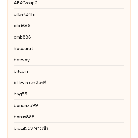
ABAGroup2
allbet24hr
alot666
amb888
Baccarat
betway
bitcoin
bkkwin เครดิตฟรี
bng55
bonanza99
bonus888
brazil999 ทางเข้า