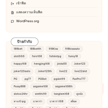
เข้าฟีด
แสดงความเห็นฟีด
WordPress.org
ป้ายกำกับ
188bet
188betth
918Kiss
918kissauto
alot666
faro168
fullslotpg
funny18
happy168
hengjing168
jinda55
Joker123
joker123auto
Joker123th
live22
live22slot
PG
pg77
PGSlot
pgslot99
PunPro777
Pussy888
sagame168
sagame168th
slotxo24hr
sretthi99
tangtem168
ดูหนัง
ทางเข้าpg
บาคาร่า
บาคาร่า168
สล็อต