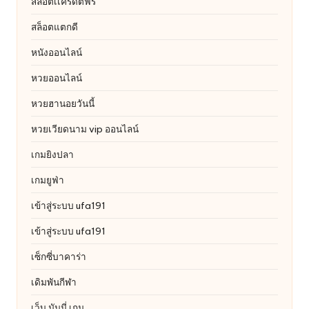
สล็อตเเครดิตฟรี
สล็อตแตกดี
หนังออนไลน์
หวยออนไลน์
หวยฮานอยวันนี้
หวยเวียดนาม vip ออนไลน์
เกมยิงปลา
เกมยูฟ่า
เข้าสู่ระบบ ufa191
เข้าสู่ระบบ ufa191
เซ็กซี่บาคาร่า
เดิมพันกีฬา
เว็บ มันนี่ เกม