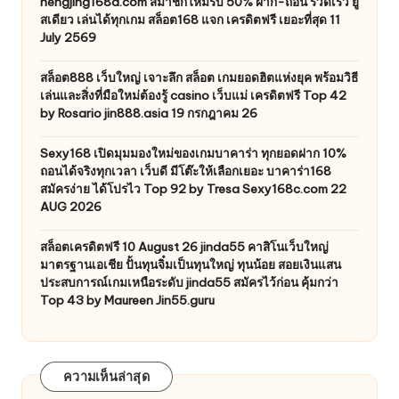
hengjing168d.com สมาชิกใหม่รับ 50% ฝาก-ถอน รวดเร็ว ยู
สเดียว เล่นได้ทุกเกม สล็อต168 แจก เครดิตฟรี เยอะที่สุด 11
July 2569
สล็อต888 เว็บใหญ่ เจาะลึก สล็อต เกมยอดฮิตแห่งยุค พร้อมวิธี
เล่นและสิ่งที่มือใหม่ต้องรู้ casino เว็บแม่ เครดิตฟรี Top 42
by Rosario jin888.asia 19 กรกฎาคม 26
Sexy168 เปิดมุมมองใหม่ของเกมบาคาร่า ทุกยอดฝาก 10%
ถอนได้จริงทุกเวลา เว็บดี มีโต๊ะให้เลือกเยอะ บาคาร่า168
สมัครง่าย ได้โปรไว Top 92 by Tresa Sexy168c.com 22
AUG 2026
สล็อตเครดิตฟรี 10 August 26 jinda55 คาสิโนเว็บใหญ่
มาตรฐานเอเชีย ปั้นทุนจิ๋มเป็นทุนใหญ่ ทุนน้อย สอยเงินแสน
ประสบการณ์เกมเหนือระดับ jinda55 สมัครไว้ก่อน คุ้มกว่า
Top 43 by Maureen Jin55.guru
ความเห็นล่าสุด