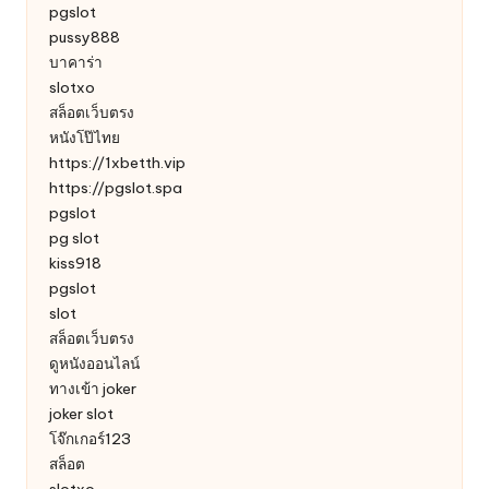
pgslot
pussy888
บาคาร่า
slotxo
สล็อตเว็บตรง
หนังโป๊ไทย
https://1xbetth.vip
https://pgslot.spa
pgslot
pg slot
kiss918
pgslot
slot
สล็อตเว็บตรง
ดูหนังออนไลน์
ทางเข้า joker
joker slot
โจ๊กเกอร์123
สล็อต
slotxo