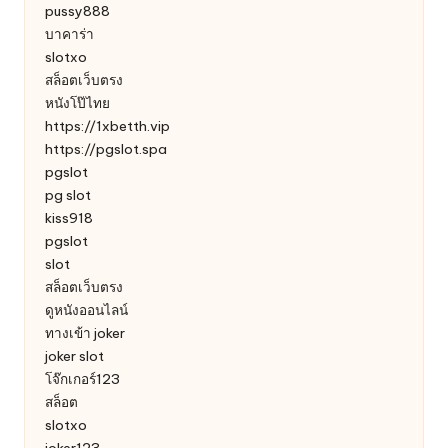
pussy888
บาคาร่า
slotxo
สล็อตเว็บตรง
หนังโป๊ไทย
https://1xbetth.vip
https://pgslot.spa
pgslot
pg slot
kiss918
pgslot
slot
สล็อตเว็บตรง
ดูหนังออนไลน์
ทางเข้า joker
joker slot
โจ๊กเกอร์123
สล็อต
slotxo
joker123