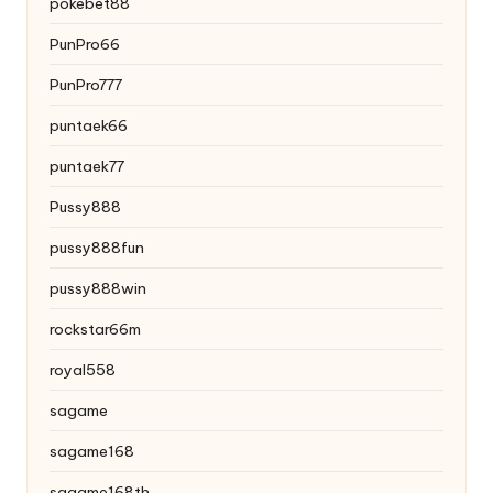
pokebet88
PunPro66
PunPro777
puntaek66
puntaek77
Pussy888
pussy888fun
pussy888win
rockstar66m
royal558
sagame
sagame168
sagame168th