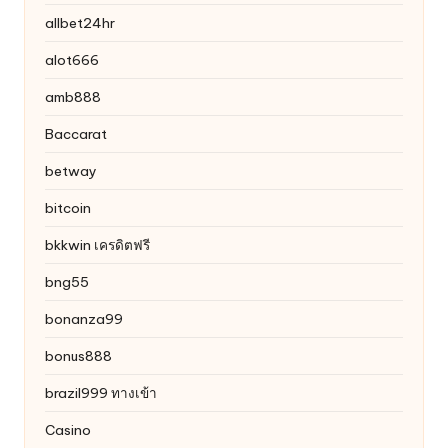
allbet24hr
alot666
amb888
Baccarat
betway
bitcoin
bkkwin เครดิตฟรี
bng55
bonanza99
bonus888
brazil999 ทางเข้า
Casino