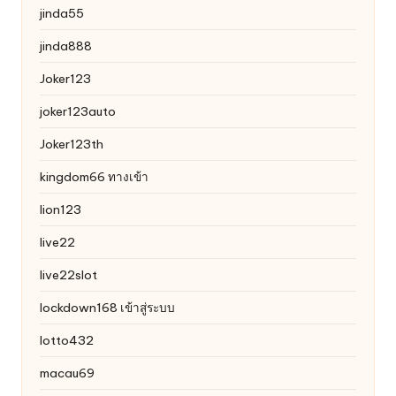
jinda55
jinda888
Joker123
joker123auto
Joker123th
kingdom66 ทางเข้า
lion123
live22
live22slot
lockdown168 เข้าสู่ระบบ
lotto432
macau69