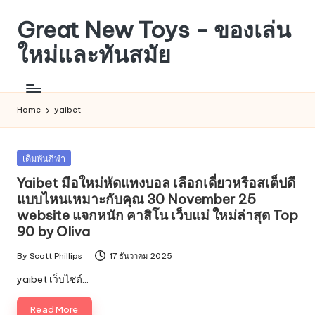
Great New Toys - ของเล่น
Skip
to
ใหม่และทันสมัย
content
Home
yaibet
Posted
เดิมพันกีฬา
in
Yaibet มือใหม่หัดแทงบอล เลือกเดี่ยวหรือสเต็ปดี
แบบไหนเหมาะกับคุณ 30 November 25
website แจกหนัก คาสิโน เว็บแม่ ใหม่ล่าสุด Top
90 by Oliva
By
Scott Phillips
17 ธันวาคม 2025
Posted
by
yaibet เว็บไซต์…
Read More