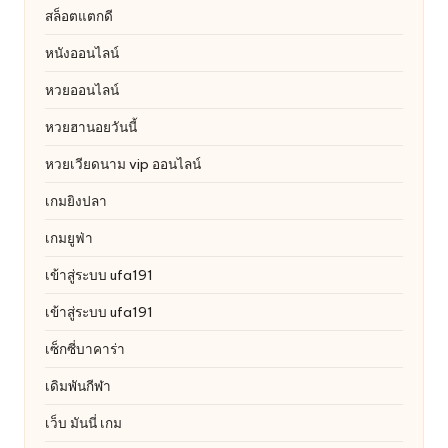
สล็อตแตกดี
หนังออนไลน์
หวยออนไลน์
หวยฮานอยวันนี้
หวยเวียดนาม vip ออนไลน์
เกมยิงปลา
เกมยูฟ่า
เข้าสู่ระบบ ufa191
เข้าสู่ระบบ ufa191
เซ็กซี่บาคาร่า
เดิมพันกีฬา
เว็บ มันนี่ เกม